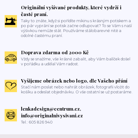
Originální vyšívané produkty, které vydrží i
časté praní.
Taky to znáte, když si pořídíte mikinu s krásným potiskem a
po pár vyprání se potisk začne odlupovat? To se Vám s naší
výšivkou nemůže stát. Používáme stálobarevné nitě a
odolné častému praní.
Doprava zdarma od 2000 Kč
Vždy se snažíme, vše krásně zabalit, aby Vám balíček došel
v pořádku a udělal Vám radost.
Vyšijeme obrázek nebo logo, dle Vašeho přání
Stačí nám poslat nebo nahrát obrázek, fotografii vložit do
košíku a odeslat objednávku. O vše ostatní se už postaráme.
lenkadesign@centrum.cz,
info@originalnivysivani.cz
Tel.: 605 826 940