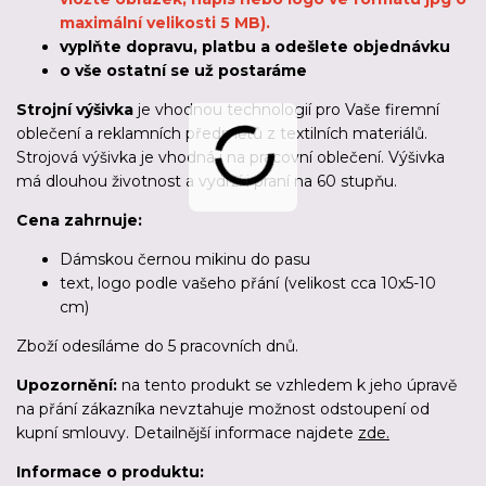
maximální velikosti 5 MB).
vyplňte dopravu, platbu a odešlete objednávku
o vše ostatní se už postaráme
Strojní výšivka
je vhodnou technologií pro Vaše firemní
oblečení a reklamních předmětů z textilních materiálů.
Strojová výšivka je vhodná i na pracovní oblečení. Výšivka
má dlouhou životnost a vydrží i praní na 60 stupňu.
Cena zahrnuje:
Dámskou černou mikinu do pasu
text, logo podle vašeho přání (velikost cca 10x5-10
cm)
Zboží odesíláme
do 5 pracovních dnů
.
Upozornění:
na tento produkt se vzhledem k jeho úpravě
na přání zákazníka nevztahuje možnost odstoupení od
kupní smlouvy. Detailnější informace najdete
zde.
Informace o produktu: