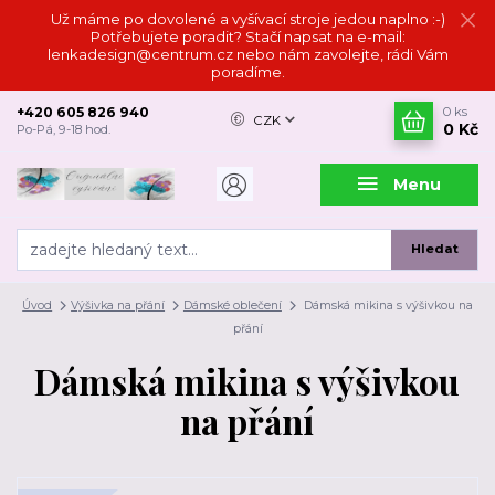
Už máme po dovolené a vyšívací stroje jedou naplno :-)
Potřebujete poradit? Stačí napsat na e-mail:
lenkadesign@centrum.cz nebo nám zavolejte, rádi Vám
poradíme.
+420 605 826 940
0
ks
CZK
0 Kč
Po-Pá, 9-18 hod.
Menu
Hledat
Úvod
Výšivka na přání
Dámské oblečení
Dámská mikina s výšivkou na
přání
Dámská mikina s výšivkou
na přání