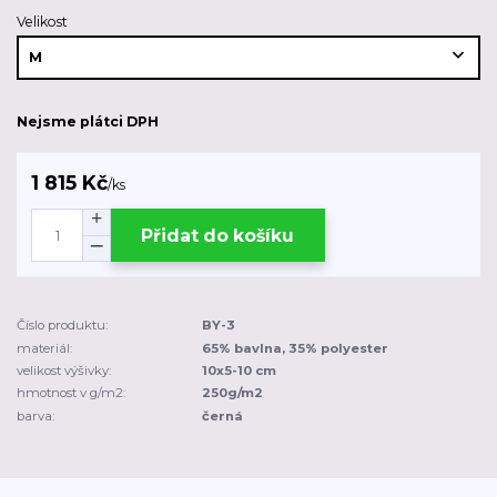
Velikost
Nejsme plátci DPH
1 815 Kč
/
ks
Přidat do košíku
Číslo produktu:
BY-3
materiál:
65% bavlna, 35% polyester
velikost výšivky:
10x5-10 cm
hmotnost v g/m2:
250g/m2
barva:
černá