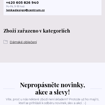
+420 605 826 940
Po-Pá, 9-18 hod.
lenkadesign@centrum.cz
Zboží zařazeno v kategoriích
Dámské oblečení
Nepropásněte novinky,
akce a slevy!
Víte, proč u nás některé zboží není skladem? Protože už ho mají ti,
kteří se přihlásili k odběru novinek, slev a akcí. :-)