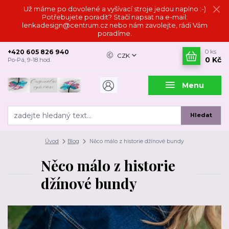
Už máme po dovolené a vyšívací stroje jedou naplno :-)
Potřebujete poradit? Stačí napsat na e-mail:
lenkadesign@centrum.cz nebo nám zavolejte, rádi Vám
poradíme.
+420 605 826 940
0
ks
CZK
0 Kč
Po-Pá, 9-18 hod.
Menu
Hledat
Úvod
Blog
Něco málo z historie džínové bundy
Něco málo z historie
džínové bundy