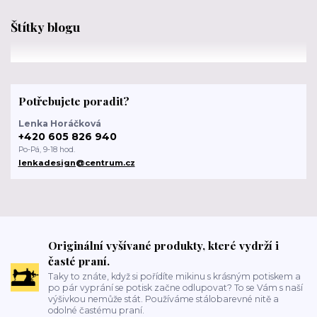
Štítky blogu
Potřebujete poradit?
Lenka Horáčková
+420 605 826 940
Po-Pá, 9-18 hod.
lenkadesign@centrum.cz
Originální vyšívané produkty, které vydrží i
časté praní.
Taky to znáte, když si pořídíte mikinu s krásným potiskem a
po pár vyprání se potisk začne odlupovat? To se Vám s naší
výšivkou nemůže stát. Používáme stálobarevné nitě a
odolné častému praní.