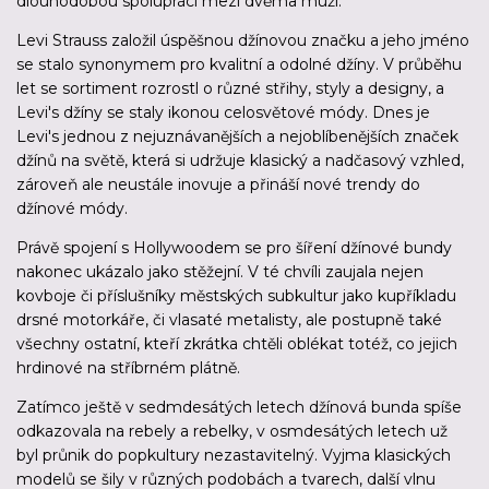
dlouhodobou spolupráci mezi dvěma muži.
Levi Strauss založil úspěšnou džínovou značku a jeho jméno
se stalo synonymem pro kvalitní a odolné džíny. V průběhu
let se sortiment rozrostl o různé střihy, styly a designy, a
Levi's džíny se staly ikonou celosvětové módy. Dnes je
Levi's jednou z nejuznávanějších a nejoblíbenějších značek
džínů na světě, která si udržuje klasický a nadčasový vzhled,
zároveň ale neustále inovuje a přináší nové trendy do
džínové módy.
Právě spojení s Hollywoodem se pro šíření džínové bundy
nakonec ukázalo jako stěžejní. V té chvíli zaujala nejen
kovboje či příslušníky městských subkultur jako kupříkladu
drsné motorkáře, či vlasaté metalisty, ale postupně také
všechny ostatní, kteří zkrátka chtěli oblékat totéž, co jejich
hrdinové na stříbrném plátně.
Zatímco ještě v sedmdesátých letech džínová bunda spíše
odkazovala na rebely a rebelky, v osmdesátých letech už
byl průnik do popkultury nezastavitelný. Vyjma klasických
modelů se šily v různých podobách a tvarech, další vlnu