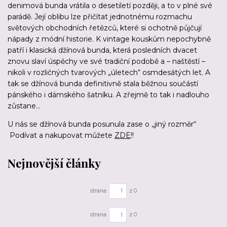
denimová bunda vrátila o desetiletí později, a to v plné své
parádě. Její oblibu lze přičítat jednotnému rozmachu
světových obchodních řetězců, které si ochotně půjčují
nápady z módní historie. K vintage kouskům nepochybně
patří i klasická džínová bunda, která posledních dvacet
znovu slaví úspěchy ve své tradiční podobě a – naštěstí –
nikoli v rozličných tvarových „úletech“ osmdesátých let. A
tak se džínová bunda definitivně stala běžnou součástí
pánského i dámského šatníku. A zřejmě to tak i nadlouho
zůstane…
U nás se džínová bunda posunula zase o ,,jiný rozměr“
Podívat a nakupovat můžete
ZDE
!!
Nejnovější články
strana
z 0
strana
z 0