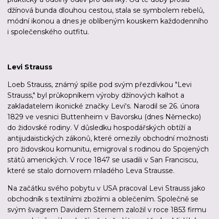
džínová bunda dlouhou cestou, stala se symbolem rebelů,
módní ikonou a dnes je oblíbeným kouskem každodenního
i společenského outfitu.
Levi Strauss
Loeb Strauss, známý spíše pod svým přezdívkou "Levi
Strauss," byl průkopníkem výroby džínových kalhot a
zakladatelem ikonické značky Levi's. Narodil se 26. února
1829 ve vesnici Buttenheim v Bavorsku (dnes Německo)
do židovské rodiny. V důsledku hospodářských obtíží a
antijudaistických zákonů, které omezily obchodní možnosti
pro židovskou komunitu, emigroval s rodinou do Spojených
států amerických. V roce 1847 se usadili v San Franciscu,
které se stalo domovem mladého Leva Strausse.
Na začátku svého pobytu v USA pracoval Levi Strauss jako
obchodník s textilními zbožími a oblečením. Společně se
svým švagrem Davidem Sternem založil v roce 1853 firmu