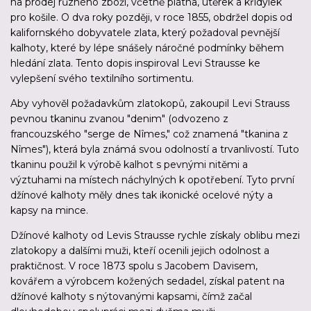
na prodej různého zboží, včetně plátna, utěrek a křidýlek
pro košile. O dva roky později, v roce 1855, obdržel dopis od
kalifornského dobyvatele zlata, který požadoval pevnější
kalhoty, které by lépe snášely náročné podmínky během
hledání zlata. Tento dopis inspiroval Levi Strausse ke
vylepšení svého textilního sortimentu.
Aby vyhověl požadavkům zlatokopů, zakoupil Levi Strauss
pevnou tkaninu zvanou "denim" (odvozeno z
francouzského "serge de Nîmes," což znamená "tkanina z
Nîmes"), která byla známá svou odolností a trvanlivostí. Tuto
tkaninu použil k výrobě kalhot s pevnými nitěmi a
výztuhami na místech náchylných k opotřebení. Tyto první
džínové kalhoty měly dnes tak ikonické ocelové nýty a
kapsy na mince.
Džínové kalhoty od Levis Strausse rychle získaly oblibu mezi
zlatokopy a dalšími muži, kteří ocenili jejich odolnost a
praktičnost. V roce 1873 spolu s Jacobem Davisem,
kovářem a výrobcem kožených sedadel, získal patent na
džínové kalhoty s nýtovanými kapsami, čímž začal