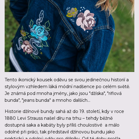
Tento ikonický kousek oděvu se svou jedinečnou historií a
stylovým vzhledem láká módní nadšence po celém světě.
Je známá pod mnoha jmény, jako jsou "džíska", "riflová
bunda", "jeans bunda" a mnoho dalších…
Historie džínové bundy sahá až do 19. století, kdy v roce
1880 Levi Strauss našel díru na trhu – tehdy běžně
dostupná saka a kabáty byly příliš choulostivé a málo
odolné při práci, tak představil džínovou bundu jako
praktický a odolný oděv pro dělníky. Od té doby prošla