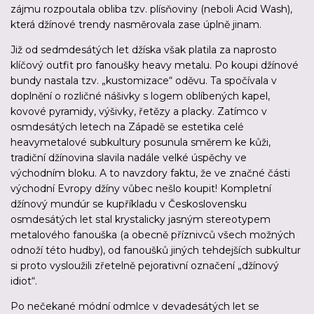
zájmu rozpoutala obliba tzv. plísňoviny (neboli Acid Wash),
která džínové trendy nasměrovala zase úplně jinam.
Již od sedmdesátých let džíska však platila za naprosto
klíčový outfit pro fanoušky heavy metalu. Po koupi džínové
bundy nastala tzv. „kustomizace“ oděvu. Ta spočívala v
doplnění o rozličné nášivky s logem oblíbených kapel,
kovové pyramidy, výšivky, řetězy a placky. Zatímco v
osmdesátých letech na Západě se estetika celé
heavymetalové subkultury posunula směrem ke kůži,
tradiční džínovina slavila nadále velké úspěchy ve
východním bloku. A to navzdory faktu, že ve značné části
východní Evropy džíny vůbec nešlo koupit! Kompletní
džínový mundúr se kupříkladu v Československu
osmdesátých let stal krystalicky jasným stereotypem
metalového fanouška (a obecně příznivců všech možných
odnoží této hudby), od fanoušků jiných tehdejších subkultur
si proto vysloužili zřetelně pejorativní označení „džínový
idiot“.
Po nečekané módní odmlce v devadesátých let se