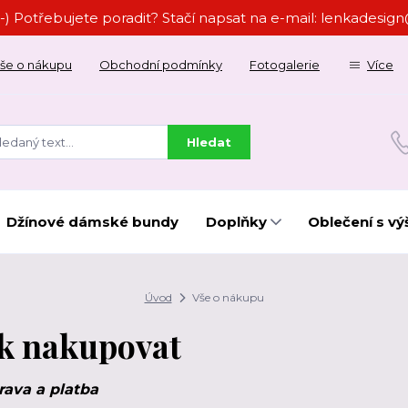
-) Potřebujete poradit? Stačí napsat na e-mail: lenkades
še o nákupu
Obchodní podmínky
Fotogalerie
Více
Hledat
Džínové dámské bundy
Doplňky
Oblečení s vý
Úvod
Vše o nákupu
ak nakupovat
ava a platba