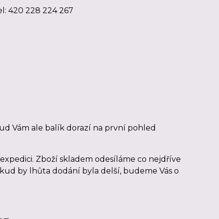
Tel: 420 228 224 267
ud Vám ale balík dorazí na první pohled
xpedici. Zboží skladem odesíláme co nejdříve
okud by lhůta dodání byla delší, budeme Vás o