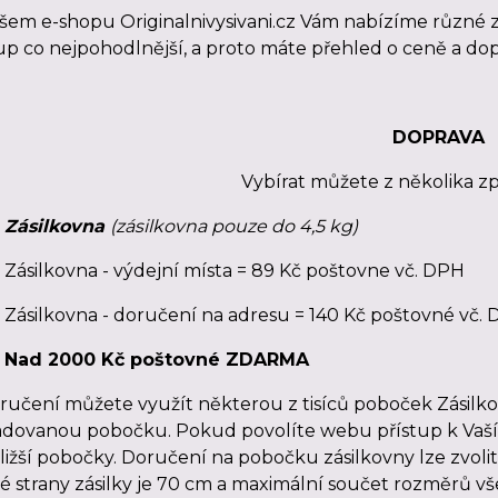
šem e-shopu Originalnivysivani.cz Vám nabízíme různé z
p co nejpohodlnější, a proto máte přehled o ceně a do
DOPRAVA
Vybírat můžete z několika z
Zásilkovna
(zásilkovna pouze do 4,5 kg)
Zásilkovna - výdejní místa = 89 Kč poštovne vč. DPH
Zásilkovna - doručení na adresu = 140 Kč poštovné vč.
Nad 2000 Kč poštovné ZDARMA
ručení můžete využít některou z tisíců poboček Zásilk
dovanou pobočku. Pokud povolíte webu přístup k Vaší
ližší pobočky. Doručení na pobočku zásilkovny lze zvoli
é strany zásilky je 70 cm a maximální součet rozměrů všec