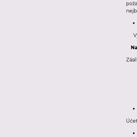
poža
nejb
Výše
N
Zási
Účet