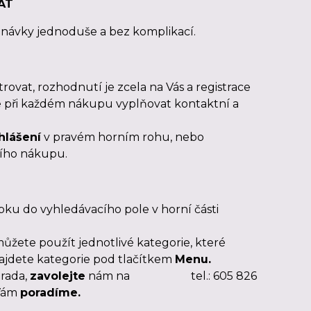
AT
dnávky jednoduše a bez komplikací.
vat, rozhodnutí je zcela na Vás a registrace
 při každém nákupu vyplňovat kontaktní a
hlášení
v pravém horním rohu, nebo
ního nákupu.
bku do vyhledávacího pole v horní části
ůžete použít jednotlivé kategorie, které
 najdete kategorie pod tlačítkem
Menu.
 rada,
zavolejte
nám na tel.: 605 826
 Vám
poradíme.