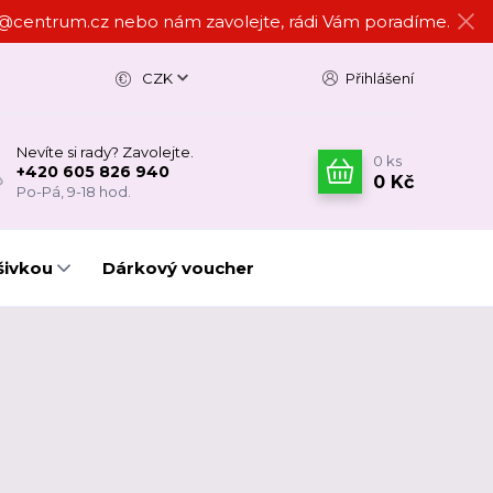
ign@centrum.cz nebo nám zavolejte, rádi Vám poradíme.
CZK
Přihlášení
Nevíte si rady? Zavolejte.
0
ks
+420 605 826 940
0 Kč
Po-Pá, 9-18 hod.
šivkou
Dárkový voucher