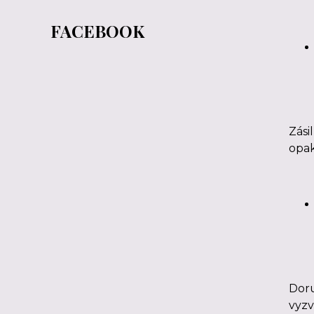
FACEBOOK
Zási
opa
Doru
vyzv