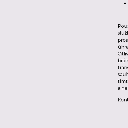
Použ
služ
pros
úhra
Citl
brán
tran
souh
tímt
a ne
Kont