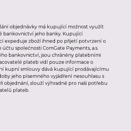
lání objednávky má kupující možnost využít
é bankovnictví jeho banky. Kupující
í expeduje zboží ihned po přijetí potvrzení o
 účtu společnosti ComGate Payments, a.s.
vého bankovnictví, jsou chráněny platebními
racovatelé plateb vidí pouze informace o
ření kupní smlouvy dává kupující prodávajícímu
 doby jeho písemného vyjádření nesouhlasu s
i objednání, slouží výhradně pro naši potřebu
telů plateb.