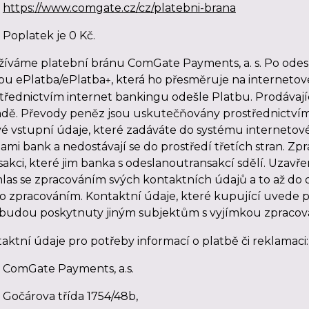
https://www.comgate.cz/cz/platebni-brana
Poplatek je 0 Kč.
íváme platební bránu ComGate Payments, a. s. Po odes
bu ePlatba/ePlatba
, která ho přesměruje na internetov
+
třednictvím internet bankingu odešle Platbu. Prodávajíc
dě. Převody peněz jsou uskutečňovány prostřednictvím
ivé vstupní údaje, které zadáváte do systému interneto
ami bank a nedostávají se do prostředí třetích stran. Zp
sakci, které jim banka s odeslanoutransakcí sdělí. Uzav
las se zpracováním svých kontaktních údajů a to až do
o zpracováním. Kontaktní údaje, které kupující uvede př
budou poskytnuty jiným subjektům s vyjímkou zpracova
aktní údaje pro potřeby informací o platbě či reklamaci:
ComGate Payments, a.s.
Gočárova třída 1754/48b,