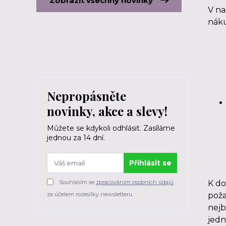
Zobrazit všechny novinky
V na
náku
Nepropásněte
novinky, akce a slevy!
Můžete se kdykoli odhlásit. Zasíláme
jednou za 14 dní.
Přihlásit se
Souhlasím se
zpracováním osobních údajů
K do
za účelem rozesílky newsletteru.
poža
nejb
jedn