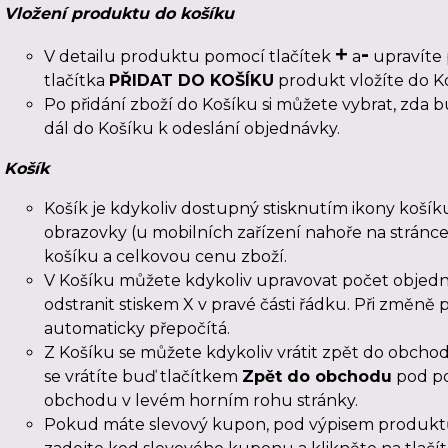
Vložení produktu do košíku
-
+
V detailu produktu pomocí tlačítek
a
upravíte
tlačítka
PŘIDAT DO KOŠÍKU
produkt vložíte do K
Po přidání zboží do Košíku si můžete vybrat, zd
dál do Košíku k odeslání objednávky.
Košík
Košík je kdykoliv dostupný stisknutím ikony košíku
obrazovky (u mobilních zařízení nahoře na stránce
košíku a celkovou cenu zboží.
V Košíku můžete kdykoliv upravovat počet objedn
odstranit stiskem X v pravé části řádku. Při změně
automaticky přepočítá.
Z Košíku se můžete kdykoliv vrátit zpět do obch
se vrátíte buď tlačítkem
Zpět do obchodu
pod po
obchodu v levém horním rohu stránky.
Pokud máte slevový kupon, pod výpisem produkt