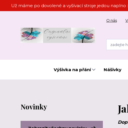
Už máme po dovolené a vyšívací stroje jedou naplno :
O nás
V
Výšivka na přání
Nášivky
J
Novinky
Dopr