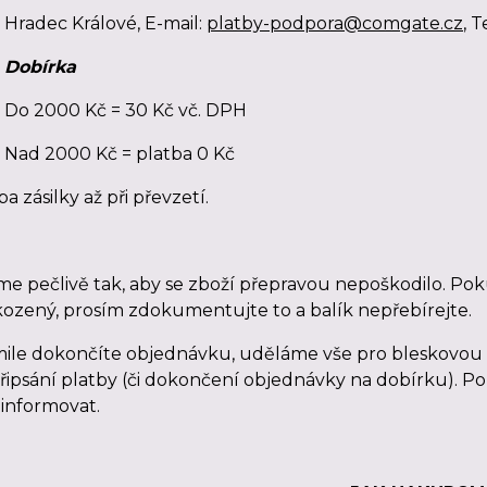
Hradec Králové, E-mail:
platby-podpora@comgate.cz
, 
Dobírka
Do 2000 Kč = 30 Kč vč. DPH
Nad 2000 Kč = platba 0 Kč
ba zásilky až při převzetí.
me pečlivě tak, aby se zboží přepravou nepoškodilo. Pok
ozený, prosím zdokumentujte to a balík nepřebírejte.
ile dokončíte objednávku, uděláme vše pro bleskovou e
řipsání platby (či dokončení objednávky na dobírku). P
informovat.