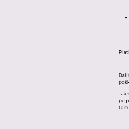
Plat
Balí
pošk
Jakm
po p
tom 