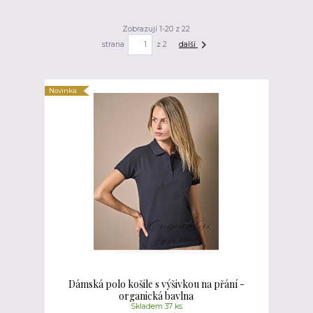
Zobrazuji 1-20 z 22
strana
z 2
další
Novinka
Dámská polo košile s výšivkou na přání -
organická bavlna
Skladem 37 ks