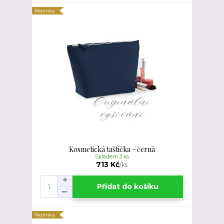
Novinka
Kosmetická taštička - černá
Skladem 3 ks
713 Kč
/
ks
Přidat do košíku
Novinka