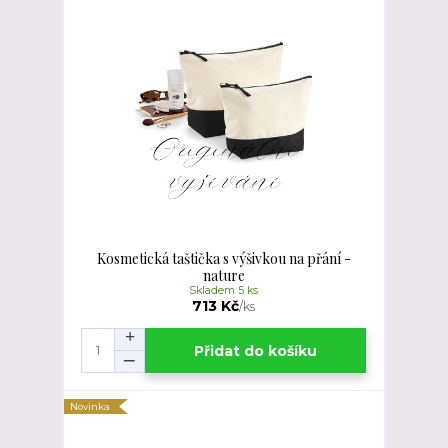
Kosmetická taštička s výšivkou na přání -
nature
Skladem 5 ks
713 Kč
/
ks
Přidat do košíku
Novinka