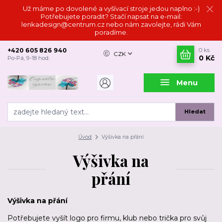
Už máme po dovolené a vyšívací stroje jedou naplno :-)
Potřebujete poradit? Stačí napsat na e-mail:
lenkadesign@centrum.cz nebo nám zavolejte, rádi Vám
poradíme.
+420 605 826 940
0
ks
CZK
0 Kč
Po-Pá, 9-18 hod.
Menu
Hledat
Úvod
Výšivka na přání
Výšivka na
přání
Výšivka na přání
Potřebujete vyšít logo pro firmu, klub nebo trička pro svůj