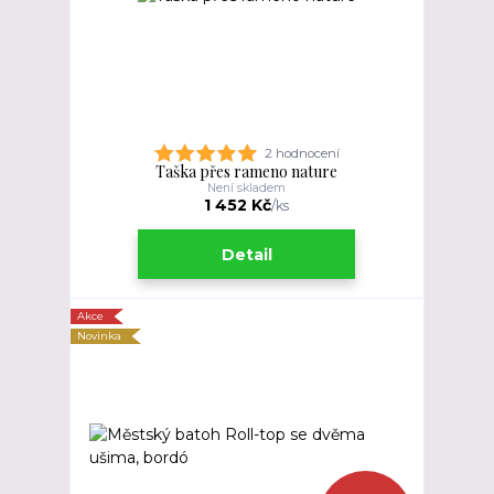
2 hodnocení
Taška přes rameno nature
Není skladem
1 452 Kč
/
ks
Detail
Akce
Novinka