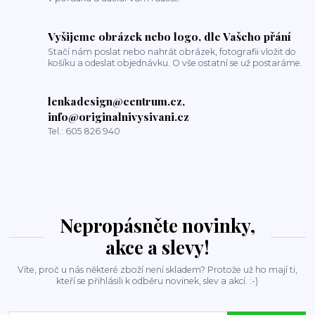
Vyšijeme obrázek nebo logo, dle Vašeho přání
Stačí nám poslat nebo nahrát obrázek, fotografii vložit do
košíku a odeslat objednávku. O vše ostatní se už postaráme.
lenkadesign@centrum.cz,
info@originalnivysivani.cz
Tel.: 605 826 940
Nepropásněte novinky,
akce a slevy!
Víte, proč u nás některé zboží není skladem? Protože už ho mají ti,
kteří se přihlásili k odběru novinek, slev a akcí. :-)