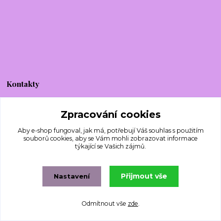
Kontakty
Originální vyšívání
Zpracování cookies
Lenka Horáčková
Aby e-shop fungoval, jak má, potřebují Váš
souhlas
s použitím
souborů cookies, aby se Vám mohli zobrazovat informace
+420 605 826 940
týkající se Vašich zájmů.
Po-Pá, 9-18 hod.
lenkadesign@centrum.cz
Přijmout vše
Nastavení
Odmítnout vše
zde
.