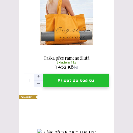
Taška přes rameno žlutá
Skladem 1 ks
1 452 Kč
/
ks
Přidat do košíku
Novinka