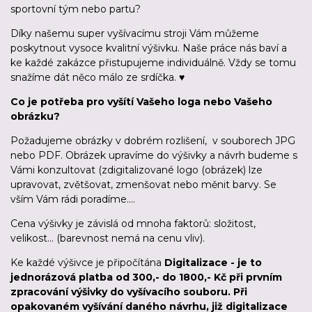
sportovní tým nebo partu?
Díky našemu super vyšívacímu stroji Vám můžeme
poskytnout vysoce kvalitní výšivku. Naše práce nás baví a
ke každé zakázce přistupujeme individuálně. Vždy se tomu
snažíme dát něco málo ze srdíčka. ♥
Co je potřeba pro vyšítí Vašeho loga nebo Vašeho
obrázku?
Požadujeme obrázky v dobrém rozlišení, v souborech JPG
nebo PDF. Obrázek upravíme do výšivky a návrh budeme s
Vámi konzultovat (zdigitalizované logo (obrázek) lze
upravovat, zvětšovat, zmenšovat nebo měnit barvy. Se
vším Vám rádi poradíme....
Cena výšivky je závislá od mnoha faktorů: složitost,
velikost... (barevnost nemá na cenu vliv).
Ke každé výšivce je připočítána
Digitalizace - je to
jednorázová platba od 300,- do 1800,- Kč při prvním
zpracování výšivky do vyšívacího souboru. Při
opakovaném vyšívání daného návrhu, již digitalizace