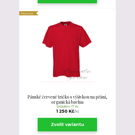
Novinka
Pánské červené tričko s výšivkou na přání,
organická bavlna
Skladem 17 ks
1 250 Kč
/
ks
Zvolit variantu