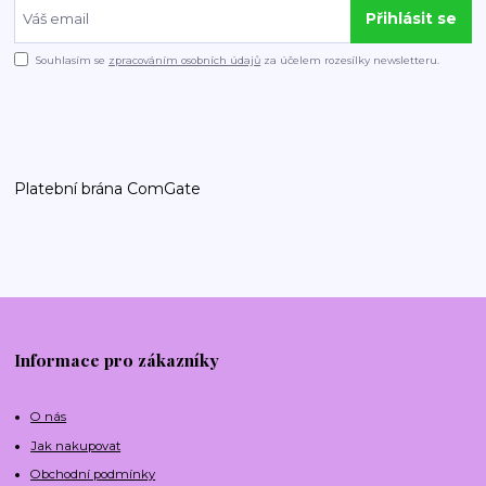
Přihlásit se
Souhlasím se
zpracováním osobních údajů
za účelem rozesílky newsletteru.
Platební brána ComGate
Informace pro zákazníky
O nás
Jak nakupovat
Obchodní podmínky