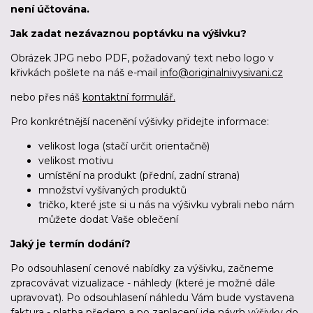
není účtována.
Jak zadat nezávaznou poptávku na výšivku?
Obrázek JPG nebo PDF, požadovaný text nebo logo v
křivkách pošlete na náš e-mail
info@originalnivysivani.cz
nebo přes náš
kontaktní formulář.
Pro konkrétnější nacenění výšivky přidejte informace:
velikost loga (stačí určit orientačně)
velikost motivu
umístění na produkt (přední, zadní strana)
množství vyšívaných produktů
tričko, které jste si u nás na výšivku vybrali nebo nám
můžete dodat Vaše oblečení
Jaký je termín dodání?
Po odsouhlasení cenové nabídky za výšivku, začneme
zpracovávat vizualizace - náhledy (které je možné dále
upravovat). Po odsouhlasení náhledu Vám bude vystavena
faktura - platba předem a po zaplacení jde návrh výšivky do