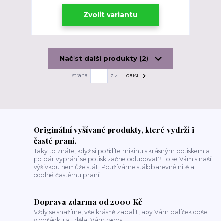
Zvolit variantu
Načíst další produkty (2)
strana
z 2
další
Originální vyšívané produkty, které vydrží i
časté praní.
Taky to znáte, když si pořídíte mikinu s krásným potiskem a
po pár vyprání se potisk začne odlupovat? To se Vám s naší
výšivkou nemůže stát. Používáme stálobarevné nitě a
odolné častému praní.
Doprava zdarma od 2000 Kč
Vždy se snažíme, vše krásně zabalit, aby Vám balíček došel
v pořádku a udělal Vám radost.