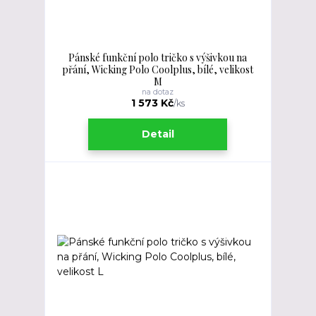
Pánské funkční polo tričko s výšivkou na
přání, Wicking Polo Coolplus, bílé, velikost
M
na dotaz
1 573 Kč
/
ks
Detail