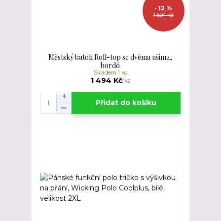
- 12 %
1 694 Kč
Městský batoh Roll-top se dvěma ušima,
bordó
Skladem 1 ks
1 494 Kč
/
ks
Přidat do košíku