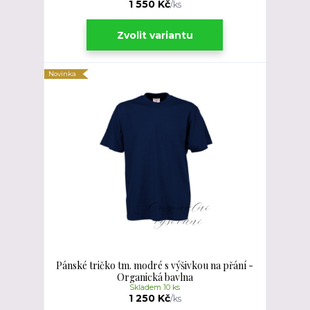
1 550 Kč
/
ks
Zvolit variantu
Novinka
Pánské tričko tm. modré s výšivkou na přání -
Organická bavlna
Skladem 10 ks
1 250 Kč
/
ks