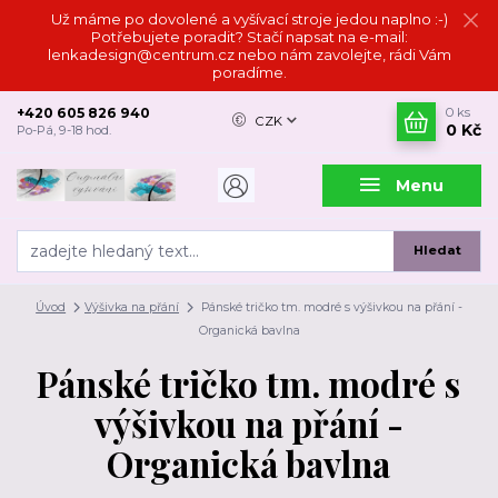
Už máme po dovolené a vyšívací stroje jedou naplno :-)
Potřebujete poradit? Stačí napsat na e-mail:
lenkadesign@centrum.cz nebo nám zavolejte, rádi Vám
poradíme.
+420 605 826 940
0
ks
CZK
0 Kč
Po-Pá, 9-18 hod.
Menu
Hledat
Úvod
Výšivka na přání
Pánské tričko tm. modré s výšivkou na přání -
Organická bavlna
Pánské tričko tm. modré s
výšivkou na přání -
Organická bavlna