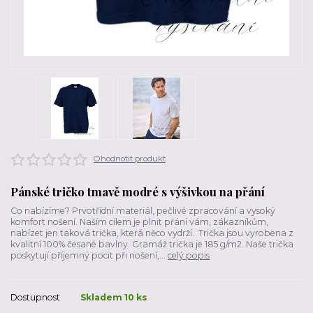
Ohodnotit produkt
Pánské tričko tmavě modré s výšivkou na přání
Co nabízíme? Prvotřídní materiál, pečlivé zpracování a vysoký
komfort nošení. Naším cílem je plnit přání vám, zákazníkům,
nabízet jen taková trička, která něco vydrží. Trička jsou vyrobena z
kvalitní 100% česané bavlny. Gramáž trička je 185 g/m2. Naše trička
poskytují příjemný pocit při nošení,...
celý popis
Dostupnost
Skladem 10 ks