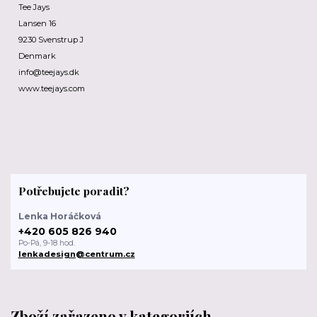
Tee Jays
Lansen 16
9230 Svenstrup J
Denmark
info@teejays.dk
www.teejays.com
Potřebujete poradit?
Lenka Horáčková
+420 605 826 940
Po-Pá, 9-18 hod.
lenkadesign@centrum.cz
Zboží zařazeno v kategoriích