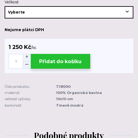
Velikost
Nejsme plátci DPH
1 250 Kč
/
ks
Přidat do košíku
Číslo produktu:
TJ8000
materiál:
100% Organická bavlna
velikost výšivky:
10x10 cm
barevnost:
Tmavě modrá
Podobné produkty