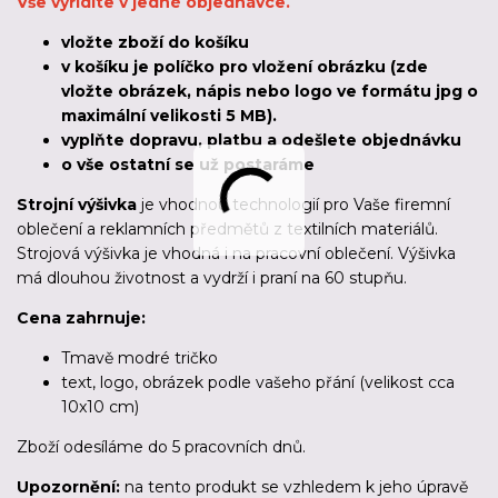
Vše vyřídíte v jedné objednávce.
vložte zboží do košíku
v košíku je políčko pro vložení obrázku (zde
vložte obrázek, nápis nebo logo ve formátu jpg o
maximální velikosti 5 MB).
vyplňte dopravu, platbu a odešlete objednávku
o vše ostatní se už postaráme
Strojní výšivka
je vhodnou technologií pro Vaše firemní
oblečení a reklamních předmětů z textilních materiálů.
Strojová výšivka je vhodná i na pracovní oblečení. Výšivka
má dlouhou životnost a vydrží i praní na 60 stupňu.
Cena zahrnuje:
Tmavě modré tričko
text, logo, obrázek podle vašeho přání (velikost cca
10x10 cm)
Zboží odesíláme
do 5 pracovních dnů
.
Upozornění:
na tento produkt se vzhledem k jeho úpravě