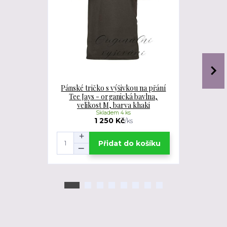
Pánské tričko s výšivkou na přání
Pánské tri
Tee Jays - organická bavlna,
Tee Jays - 
velikost M, barva khaki
Skladem 4 ks
1 250 Kč
/
ks
Přidat do košíku