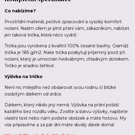
Co nabízíme?
Prvotřídní materiál, pečlivé zpracování a vysoký komfort
nošení. Naším cílem je plnit přání vám, zákazníkům, nabízet
jen taková trička, která něco vydrží.
Trička jsou vyrobena z kvalitní 100% česané bavlny. Gramáž
trička je 185 g/m2. Naše trička poskytují příjemný pocit při
nošení, který je umocněn hedvábným, chladivým dotekem.
Tričko je snadno žehlivé.
Výšivka na tričko
Není nic milejšího než obdarovat svou rodinu či blízké
osobitým dárkem od srdce.
Dárkem, který nikdo jiný nemá. Výšivka na přání potěší
každého bez rozdílu věku. Zvolíte si barvu výšivky, napíšete
vlastní text nebo nám pošlete obrázek a máte hotovo. My
vše připravíme a za pár dní máte skvělý dárek doma!