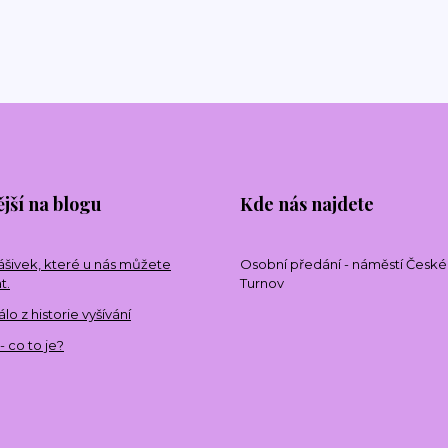
jší na blogu
Kde nás najdete
ášivek, které u nás můžete
Osobní předání - náměstí České
t.
Turnov
o z historie vyšívání
- co to je?