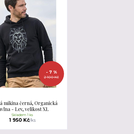
- 7 %
2 100 Kč
á mikina černá, Organická
vlna - Lev, velikost XL
Skladem 1 ks
1 950 Kč
/
ks