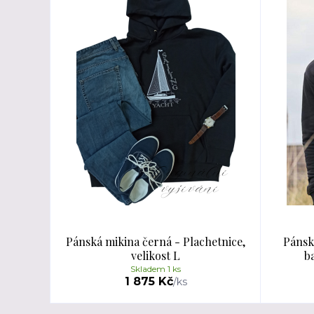
Pánská mikina černá - Plachetnice,
Pánsk
velikost L
ba
Skladem 1 ks
1 875 Kč
/
ks