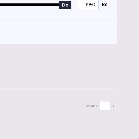
Kč
Do
strana
z 1