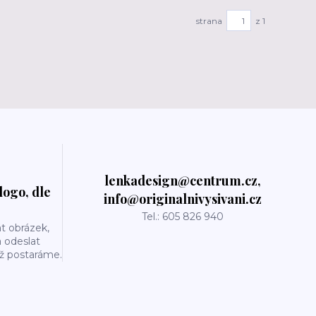
strana
z 1
lenkadesign@centrum.cz,
logo, dle
info@originalnivysivani.cz
Tel.: 605 826 940
t obrázek,
a odeslat
už postaráme.