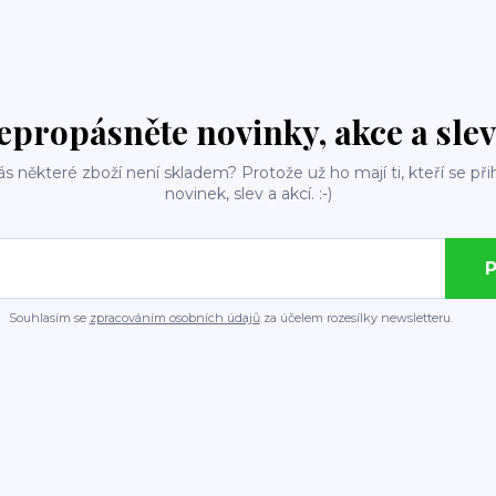
epropásněte novinky, akce a slev
ás některé zboží není skladem? Protože už ho mají ti, kteří se přih
novinek, slev a akcí. :-)
P
Souhlasím se
zpracováním osobních údajů
za účelem rozesílky newsletteru.