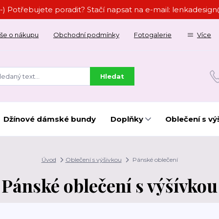
-) Potřebujete poradit? Stačí napsat na e-mail: lenkades
še o nákupu
Obchodní podmínky
Fotogalerie
Více
Hledat
Džínové dámské bundy
Doplňky
Oblečení s vý
Úvod
Oblečení s výšivkou
Pánské oblečení
Pánské oblečení s výšívkou