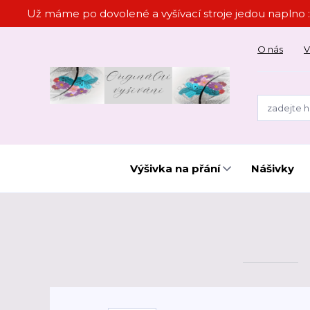
Už máme po dovolené a vyšívací stroje jedou naplno :
O nás
V
Výšivka na přání
Nášivky