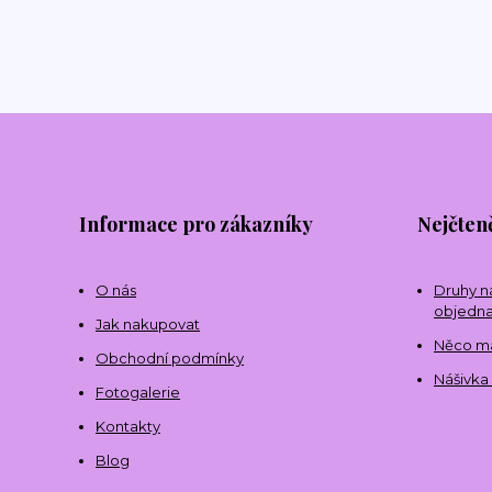
Informace pro zákazníky
Nejčteně
O nás
Druhy n
objedna
Jak nakupovat
Něco mál
Obchodní podmínky
Nášivka 
Fotogalerie
Kontakty
Blog