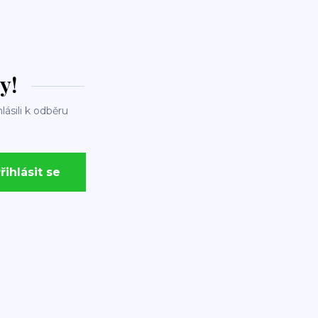
y!
lásili k odběru
řihlásit se