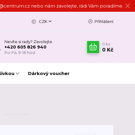
ign@centrum.cz nebo nám zavolejte, rádi Vám poradíme.
CZK
Přihlášení
Nevíte si rady? Zavolejte.
0
ks
+420 605 826 940
0 Kč
Po-Pá, 9-18 hod.
šivkou
Dárkový voucher