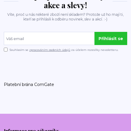
akce a slevy!
Víte, proč u nás některé zboží není skladem? Protože už ho mají ti,
kteří se přihlásili k odběru novinek, slev a akcí. :-)
Přihlásit se
Souhlasím se
zpracováním osobních údajů
za účelem rozesílky newsletteru.
Platební brána ComGate
Informace pro zákazníky