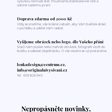
výšivkou nemůže stát. Používáme stálobarevné nitě a
odolné častému praní.
Doprava zdarma od 2000 Kč
Vždy se snažíme, vše krásně zabalit, aby Vám balíček došel
v pořádku a udělal Vám radost.
Vyšijeme obrázek nebo logo, dle Vašeho přání
Stačí nám poslat nebo nahrát obrázek, fotografii vložit do
košíku a odeslat objednávku. O vše ostatní se už postaráme.
lenkadesign@centrum.cz,
info@originalnivysivani.cz
Tel.: 605 826 940
Nepropásněte novinky,