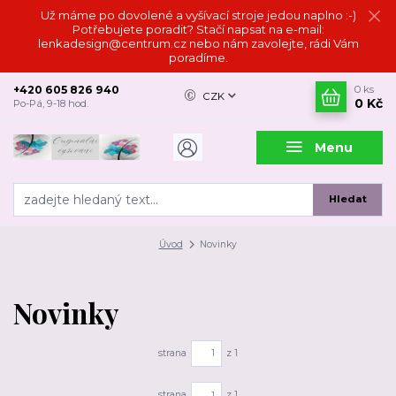
Už máme po dovolené a vyšívací stroje jedou naplno :-)
Potřebujete poradit? Stačí napsat na e-mail:
lenkadesign@centrum.cz nebo nám zavolejte, rádi Vám
poradíme.
+420 605 826 940
0
ks
CZK
0 Kč
Po-Pá, 9-18 hod.
Menu
Hledat
Úvod
Novinky
Novinky
strana
z 1
strana
z 1