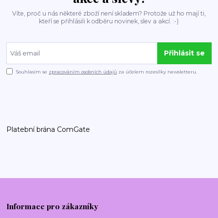
Víte, proč u nás některé zboží není skladem? Protože už ho mají ti,
kteří se přihlásili k odběru novinek, slev a akcí. :-)
Přihlásit se
Souhlasím se
zpracováním osobních údajů
za účelem rozesílky newsletteru.
Platební brána ComGate
Informace pro zákazníky