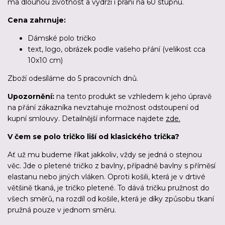
má dlouhou životnost a vydrží i praní na 60 stupňu.
Cena zahrnuje:
Dámské polo tričko
text, logo, obrázek podle vašeho přání (velikost cca
10x10 cm)
Zboží odesíláme
do 5 pracovních dnů
.
Upozornění:
na tento produkt se vzhledem k jeho úpravě
na přání zákazníka nevztahuje možnost odstoupení od
kupní smlouvy. Detailnější informace najdete
zde.
V čem se polo tričko liší od klasického trička?
Ať už mu budeme říkat jakkoliv, vždy se jedná o stejnou
věc. Jde o pletené tričko z bavlny, případně bavlny s příměsí
elastanu nebo jiných vláken. Oproti košili, která je v drtivé
většině tkaná, je tričko pletené. To dává tričku pružnost do
všech směrů, na rozdíl od košile, která je díky způsobu tkaní
pružná pouze v jednom směru.