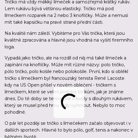
Tričko má vždy měkký límeček a samozřejmě krátký rukáv.
Lem rukávu bývá většinou elastický. Tričko má pod
límečkem rozparek na 2 nebo 3 knoflíčky. Může a nemusí
mít také kapsičku na pravé straně přední části.
Na kvalitě nám záleží. Vybíráme pro Vás trička, která jsou
kvalitně zpracována a hlavně jsou vhodná na vyšití firemního
loga.
Vypadá jako tričko, ale na rozdíl od něj má také límeček a
zapínání na knoflíčky. Může mít různé názvy: polo tričko,
pólo tričko, polo košile nebo polokošile. První, kdo si oblékl
tričko s límečkem byl francouzský tenista René Lacoste
kdy na US Open přišel v novém oblečení - tričkem s
límečkem, které se velmi podobá tričkům, jak je známe
dnes. Do té doby se tennis hrál v košily s dlouhým rukávem,
který se musel před hrou vždy vyhrnout. Nebylo to moc
pohodlné.
O pár let později se tričko s límečekem začalo objevovat i v
dalších sportech. Hlavně to bylo pólo, golf, tenis a nakonec v
běžném životě.