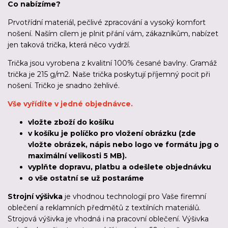
Co nabízíme?
Prvotřídní materiál, pečlivé zpracování a vysoký komfort
nošení. Naším cílem je plnit přání vám, zákazníkům, nabízet
jen taková trička, která něco vydrží.
Trička jsou vyrobena z kvalitní 100% česané bavlny. Gramáž
trička je 215 g/m2. Naše trička poskytují příjemný pocit při
nošení. Tričko je snadno žehlivé.
Vše vyřídíte v jedné objednávce.
vložte zboží do košíku
v košíku je políčko pro vložení obrázku (zde
vložte obrázek, nápis nebo logo ve formátu jpg o
maximální velikosti 5 MB).
vyplňte dopravu, platbu a odešlete objednávku
o vše ostatní se už postaráme
Strojní výšivka
je vhodnou technologií pro Vaše firemní
oblečení a reklamních předmětů z textilních materiálů.
Strojová výšivka je vhodná i na pracovní oblečení. Výšivka