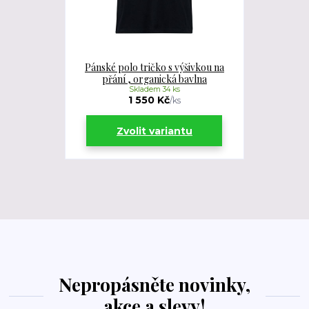
Pánské polo tričko s výšivkou na
přání , organická bavlna
Skladem 34 ks
1 550 Kč
/
ks
Zvolit variantu
Nepropásněte novinky,
akce a slevy!