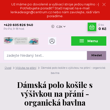
Už máme po dovolené a vyšívací stroje jedou naplno :-)
Potřebujete poradit? Stačí napsat na e-mail:
lenkadesign@centrum.cz nebo nám zavolejte, rádi Vám
poradíme.
+420 605 826 940
0
ks
CZK
0 Kč
Po-Pá, 9-18 hod.
Menu
Hledat
Úvod
Výšivka na přání
Dámská polo košile s výšivkou na přání - organická
bavlna
Dámská polo košile s
výšivkou na přání -
organická bavlna