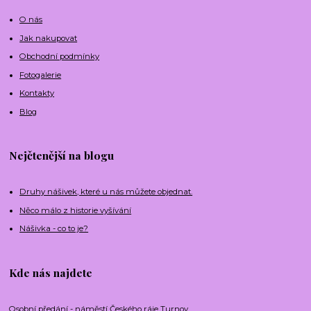
O nás
Jak nakupovat
Obchodní podmínky
Fotogalerie
Kontakty
Blog
Nejčtenější na blogu
Druhy nášivek, které u nás můžete objednat.
Něco málo z historie vyšívání
Nášivka - co to je?
Kde nás najdete
Osobní předání - náměstí Českého ráje Turnov