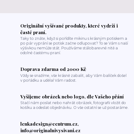
Originální vyšívané produkty, které vydrží i
časté praní.
Taky to znáte, když si pořídíte mikinu s krásným potiskem a
po pár vyprání se potisk začne odlupovat? To se Vám s naší
výšivkou nemůže stát. Používáme stálobarevné nitě a
odolné častému praní.
Doprava zdarma od 2000 Kč
Vždy se snažíme, vše krásně zabalit, aby Vám balíček došel
v pořádku a udělal Vám radost.
Vyšijeme obrázek nebo logo, dle Vašeho přání
Stačí nám poslat nebo nahrát obrázek, fotografii vložit do
košíku a odeslat objednávku. O vše ostatní se už postaráme.
lenkadesign@centrum.cz,
info@originalnivysivani.cz