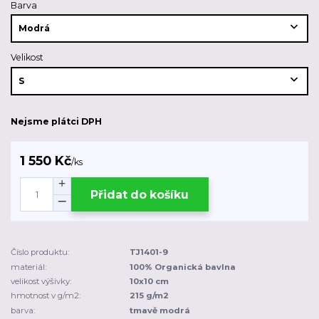
Barva
Velikost
Nejsme plátci DPH
1 550 Kč
/
ks
Přidat do košíku
Číslo produktu:
TJ1401-9
materiál:
100% Organická bavlna
velikost výšivky:
10x10 cm
hmotnost v g/m2:
215 g/m2
barva:
tmavě modrá