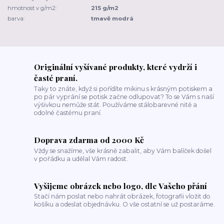
hmotnost v g/m2:
215 g/m2
barva:
tmavě modrá
Originální vyšívané produkty, které vydrží i
časté praní.
Taky to znáte, když si pořídíte mikinu s krásným potiskem a
po pár vyprání se potisk začne odlupovat? To se Vám s naší
výšivkou nemůže stát. Používáme stálobarevné nitě a
odolné častému praní.
Doprava zdarma od 2000 Kč
Vždy se snažíme, vše krásně zabalit, aby Vám balíček došel
v pořádku a udělal Vám radost.
Vyšijeme obrázek nebo logo, dle Vašeho přání
Stačí nám poslat nebo nahrát obrázek, fotografii vložit do
košíku a odeslat objednávku. O vše ostatní se už postaráme.