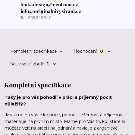
lenkadesign@centrum.cz,
info@originalnivysivani.cz
Tel.: 605 826 940
Kompletní specifikace
Hodnocení
0
Související zboží
1
Kompletní specifikace
Taky je pro vás pohodlí v práci a příjemný pocit
důležitý?
Myslíme na vás. Elegance, pohodlí, ležérnost a příjemný
materiál je na prvním místě. Máme pro Vás tričko, které si
můžete vzít na práci i na jednání a navíc je z organické
bavlny, takže se během jednání budete cítit pohodlně. To se