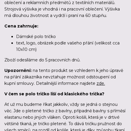
oblečení a reklamních předmětů z textilních materiálů.
Strojová výšivka je vhodná i na pracovní oblečení. Výšivka
má dlouhou životnost a vydrží i praní na 60 stupňu.
Cena zahrnuje:
Dámské polo tričko
text, logo, obrázek podle vašeho přání (velikost cca
10x10 cm)
Zboží odesíláme
do 5 pracovních dnů
.
Upozornění:
na tento produkt se vzhledem k jeho úpravě
na přání zákazníka nevztahuje možnost odstoupení od
kupní smlouvy. Detailnější informace najdete
zde.
V čem se polo tričko liší od klasického trička?
Ať už mu budeme říkat jakkoliv, vždy se jedná o stejnou
věc. Jde o pletené tričko z bavlny, případně bavlny s příměsí
elastanu nebo jiných vláken. Oproti košili, která je v drtivé
většině tkaná, je tričko pletené. To dává tričku pružnost do
všech směrů, na rozdíl od košile, která je díky způsobu tkaní