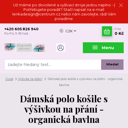
Už máme po dovolené a vyšívací stroje jedou naplno :-)
Potřebujete poradit? Stačí napsat na e-mail:
lenkadesign@centrum.cz nebo nám zavolejte, rádi Vám
poradíme.
+420 605 826 940
0
ks
CZK
0 Kč
Po-Pá, 9-18 hod.
Menu
Hledat
Úvod
Výšivka na přání
Dámská polo košile s výšivkou na přání - organická
bavlna
Dámská polo košile s
výšivkou na přání -
organická bavlna