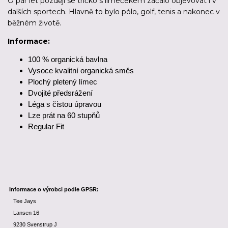
O pár let později se tričko s límečekem začalo objevovat i v
dalších sportech. Hlavně to bylo pólo, golf, tenis a nakonec v
běžném životě.
Informace:
100 % organická bavlna
Vysoce kvalitní organická směs
Plochý pletený límec
Dvojité předsrážení
Léga s čistou úpravou
Lze prát na 60 stupňů
Regular Fit
Informace o výrobci podle GPSR:
Tee Jays
Lansen 16
9230 Svenstrup J