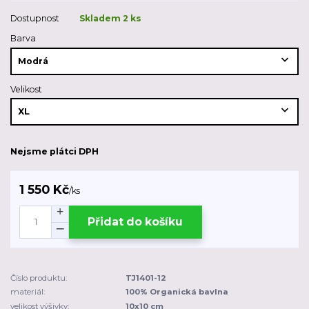
Dostupnost
Skladem 2 ks
Barva
Velikost
Nejsme plátci DPH
1 550 Kč
/
ks
Přidat do košíku
Číslo produktu:
TJ1401-12
materiál:
100% Organická bavlna
velikost výšivky:
10x10 cm