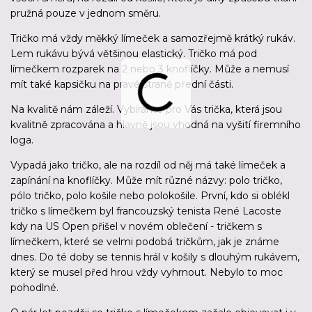
pružná pouze v jednom směru.
Tričko má vždy měkký límeček a samozřejmě krátký rukáv.
Lem rukávu bývá většinou elastický. Tričko má pod
límečkem rozparek na 2 nebo 3 knoflíčky. Může a nemusí
mít také kapsičku na pravé straně přední části.
Na kvalitě nám záleží. Vybíráme pro Vás trička, která jsou
kvalitně zpracována a hlavně jsou vhodná na vyšití firemního
loga.
Vypadá jako tričko, ale na rozdíl od něj má také límeček a
zapínání na knoflíčky. Může mít různé názvy: polo tričko,
pólo tričko, polo košile nebo polokošile. První, kdo si oblékl
tričko s límečkem byl francouzský tenista René Lacoste
kdy na US Open přišel v novém oblečení - tričkem s
límečkem, které se velmi podobá tričkům, jak je známe
dnes. Do té doby se tennis hrál v košily s dlouhým rukávem,
který se musel před hrou vždy vyhrnout. Nebylo to moc
pohodlné.