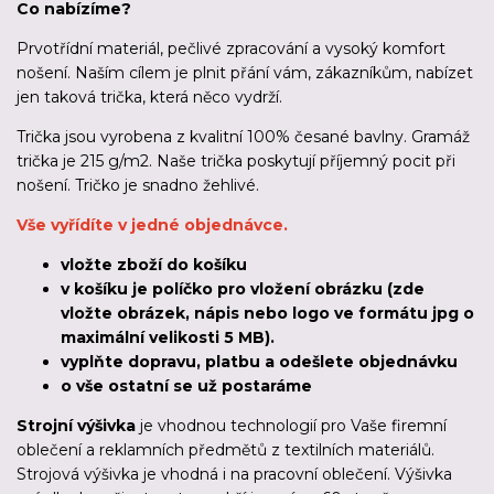
Co nabízíme?
Prvotřídní materiál, pečlivé zpracování a vysoký komfort
nošení. Naším cílem je plnit přání vám, zákazníkům, nabízet
jen taková trička, která něco vydrží.
Trička jsou vyrobena z kvalitní 100% česané bavlny. Gramáž
trička je 215 g/m2. Naše trička poskytují příjemný pocit při
nošení. Tričko je snadno žehlivé.
Vše vyřídíte v jedné objednávce.
vložte zboží do košíku
v košíku je políčko pro vložení obrázku (zde
vložte obrázek, nápis nebo logo ve formátu jpg o
maximální velikosti 5 MB).
vyplňte dopravu, platbu a odešlete objednávku
o vše ostatní se už postaráme
Strojní výšivka
je vhodnou technologií pro Vaše firemní
oblečení a reklamních předmětů z textilních materiálů.
Strojová výšivka je vhodná i na pracovní oblečení. Výšivka