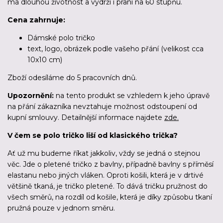
má dlouhou životnost a vydrží i praní na 60 stupňu.
Cena zahrnuje:
Dámské polo tričko
text, logo, obrázek podle vašeho přání (velikost cca
10x10 cm)
Zboží odesíláme
do 5 pracovních dnů
.
Upozornění:
na tento produkt se vzhledem k jeho úpravě
na přání zákazníka nevztahuje možnost odstoupení od
kupní smlouvy. Detailnější informace najdete
zde.
V čem se polo tričko liší od klasického trička?
Ať už mu budeme říkat jakkoliv, vždy se jedná o stejnou
věc. Jde o pletené tričko z bavlny, případně bavlny s příměsí
elastanu nebo jiných vláken. Oproti košili, která je v drtivé
většině tkaná, je tričko pletené. To dává tričku pružnost do
všech směrů, na rozdíl od košile, která je díky způsobu tkaní
pružná pouze v jednom směru.