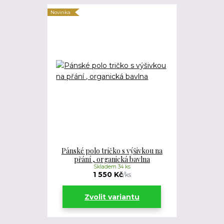
Novinka
Pánské polo tričko s výšivkou na
přání , organická bavlna
Skladem 34 ks
1 550 Kč
/
ks
Zvolit variantu