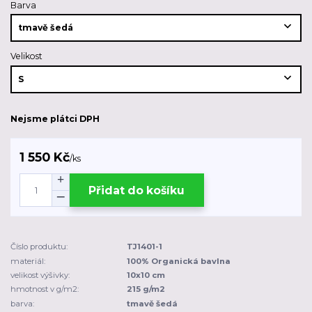
Barva
Velikost
Nejsme plátci DPH
1 550 Kč
/
ks
Přidat do košíku
Číslo produktu:
TJ1401-1
materiál:
100% Organická bavlna
velikost výšivky:
10x10 cm
hmotnost v g/m2:
215 g/m2
barva:
tmavě šedá