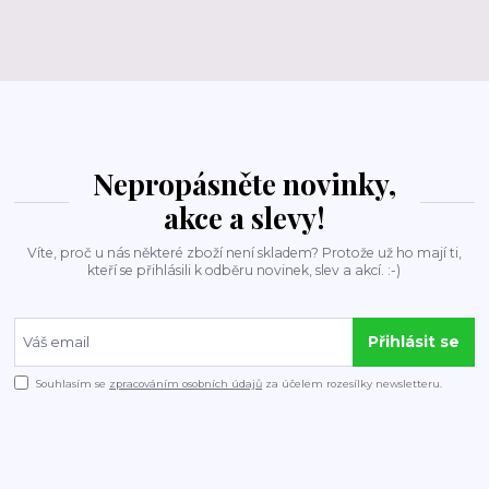
Nepropásněte novinky,
akce a slevy!
Víte, proč u nás některé zboží není skladem? Protože už ho mají ti,
kteří se přihlásili k odběru novinek, slev a akcí. :-)
Přihlásit se
Souhlasím se
zpracováním osobních údajů
za účelem rozesílky newsletteru.