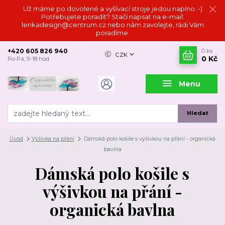
Už máme po dovolené a vyšívací stroje jedou naplno :-)
Potřebujete poradit? Stačí napsat na e-mail:
lenkadesign@centrum.cz nebo nám zavolejte, rádi Vám
poradíme.
+420 605 826 940
0
ks
CZK
0 Kč
Po-Pá, 9-18 hod.
Menu
Hledat
Úvod
Výšivka na přání
Dámská polo košile s výšivkou na přání - organická
bavlna
Dámská polo košile s
výšivkou na přání -
organická bavlna