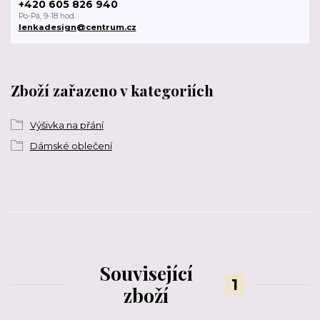
+420 605 826 940
Po-Pá, 9-18 hod.
lenkadesign@centrum.cz
Zboží zařazeno v kategoriích
Výšivka na přání
Dámské oblečení
Související
1
zboží