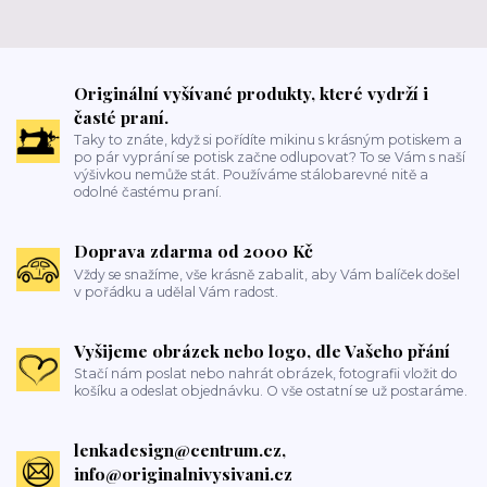
Originální vyšívané produkty, které vydrží i
časté praní.
Taky to znáte, když si pořídíte mikinu s krásným potiskem a
po pár vyprání se potisk začne odlupovat? To se Vám s naší
výšivkou nemůže stát. Používáme stálobarevné nitě a
odolné častému praní.
Doprava zdarma od 2000 Kč
Vždy se snažíme, vše krásně zabalit, aby Vám balíček došel
v pořádku a udělal Vám radost.
Vyšijeme obrázek nebo logo, dle Vašeho přání
Stačí nám poslat nebo nahrát obrázek, fotografii vložit do
košíku a odeslat objednávku. O vše ostatní se už postaráme.
lenkadesign@centrum.cz,
info@originalnivysivani.cz