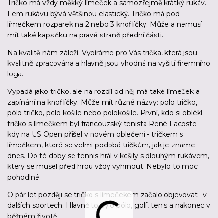
Tričko má vždy měkký límeček a samozřejmě krátký rukáv.
Lem rukávu bývá většinou elastický. Tričko má pod
límečkem rozparek na 2 nebo 3 knoflíčky. Může a nemusí
mít také kapsičku na pravé straně přední části.
Na kvalitě nám záleží. Vybíráme pro Vás trička, která jsou
kvalitně zpracována a hlavně jsou vhodná na vyšití firemního
loga.
Vypadá jako tričko, ale na rozdíl od něj má také límeček a
zapínání na knoflíčky. Může mít různé názvy: polo tričko,
pólo tričko, polo košile nebo polokošile. První, kdo si oblékl
tričko s límečkem byl francouzský tenista René Lacoste
kdy na US Open přišel v novém oblečení - tričkem s
límečkem, které se velmi podobá tričkům, jak je známe
dnes. Do té doby se tennis hrál v košily s dlouhým rukávem,
který se musel před hrou vždy vyhrnout. Nebylo to moc
pohodlné.
O pár let později se tričko s límečekem začalo objevovat i v
dalších sportech. Hlavně to bylo pólo, golf, tenis a nakonec v
běžném životě.