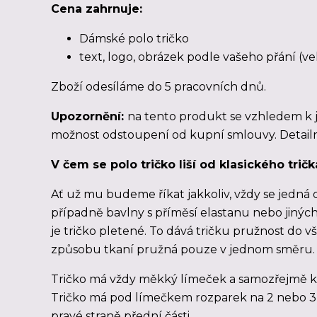
Cena zahrnuje:
Dámské polo tričko
text, logo, obrázek podle vašeho přání (ve
Zboží odesíláme
do 5 pracovních dnů
.
Upozornění:
na tento produkt se vzhledem k 
možnost odstoupení od kupní smlouvy. Detailn
V čem se polo tričko liší od klasického tričk
Ať už mu budeme říkat jakkoliv, vždy se jedná o
případně bavlny s příměsí elastanu nebo jiných v
je tričko pletené. To dává tričku pružnost do vš
způsobu tkaní pružná pouze v jednom směru.
Tričko má vždy měkký límeček a samozřejmě kr
Tričko má pod límečkem rozparek na 2 nebo 3 
pravé straně přední části.