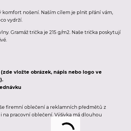
ý komfort nošení. Naším cílem je plnit přání vám,
ěco vydrží.
lny. Gramáž trička je 215 g/m2. Naše trička poskytují
ivé.
u (zde vložte obrázek, nápis nebo logo ve
).
bjednávku
še firemní oblečení a reklamních předmětů z
á i na pracovní oblečení. Výšivka má dlouhou