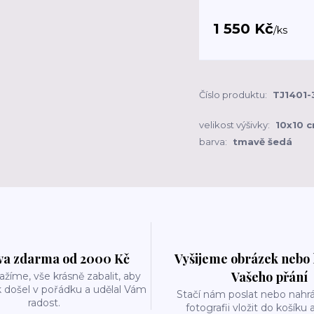
1 550 Kč
/
ks
Číslo produktu:
TJ1401-
velikost výšivky:
10x10 
barva:
tmavě šedá
a zdarma od 2000 Kč
Vyšijeme obrázek nebo 
Vašeho přání
ažíme, vše krásně zabalit, aby
 došel v pořádku a udělal Vám
Stačí nám poslat nebo nahrá
radost.
fotografii vložit do košíku 