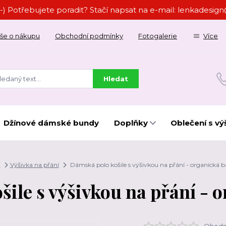
-) Potřebujete poradit? Stačí napsat na e-mail: lenkades
še o nákupu
Obchodní podmínky
Fotogalerie
Více
Hledat
Džínové dámské bundy
Doplňky
Oblečení s vý
d
Výšivka na přání
Dámská polo košile s výšivkou na přání - organická b
ile s výšivkou na přání - 