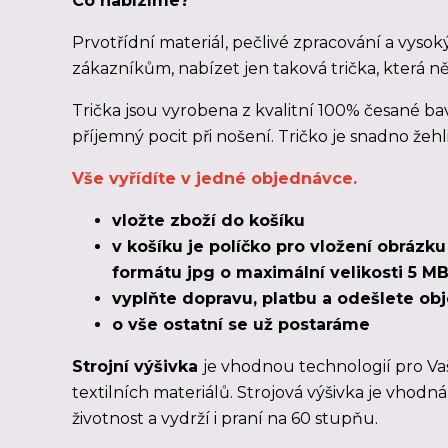
Co nabízíme?
Prvotřídní materiál, pečlivé zpracování a vysok
zákazníkům, nabízet jen taková trička, která n
Trička jsou vyrobena z kvalitní 100% česané bav
příjemný pocit při nošení. Tričko je snadno žehl
Vše vyřídíte v jedné objednávce.
vložte zboží do košíku
v košíku je políčko pro vložení obrázk
formátu jpg o maximální velikosti 5 MB
vyplňte dopravu, platbu a odešlete o
o vše ostatní se už postaráme
Strojní výšivka
je vhodnou technologií pro Va
textilních materiálů. Strojová výšivka je vhodn
životnost a vydrží i praní na 60 stupňu.