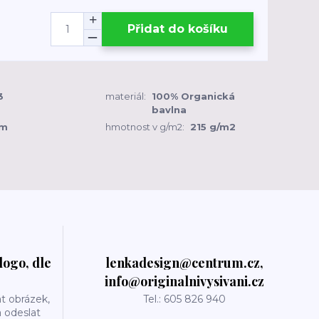
Přidat do košíku
3
materiál:
100% Organická
bavlna
cm
hmotnost v g/m2:
215 g/m2
logo, dle
lenkadesign@centrum.cz,
info@originalnivysivani.cz
t obrázek,
Tel.: 605 826 940
a odeslat