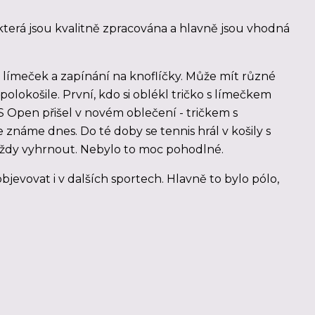
 která jsou kvalitně zpracována a hlavně jsou vhodná
é límeček a zapínání na knoflíčky. Může mít různé
 polokošile. První, kdo si oblékl tričko s límečkem
S Open přišel v novém oblečení - tričkem s
 známe dnes. Do té doby se tennis hrál v košily s
ždy vyhrnout. Nebylo to moc pohodlné.
bjevovat i v dalších sportech. Hlavně to bylo pólo,