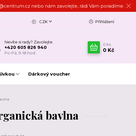
ign@centrum.cz nebo nám zavolejte, rádi Vám poradíme.
CZK
Přihlášení
Nevíte si rady? Zavolejte.
0
ks
+420 605 826 940
0 Kč
Po-Pá, 9-18 hod.
šivkou
Dárkový voucher
avlna
organická bavlna