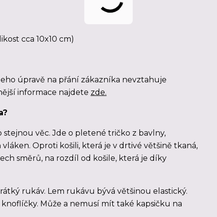
likost cca 10x10 cm)
jeho úpravě na přání zákazníka nevztahuje
ější informace najdete
zde.
a?
 stejnou věc. Jde o pletené tričko z bavlny,
láken. Oproti košili, která je v drtivé většině tkaná,
ech směrů, na rozdíl od košile, která je díky
átký rukáv. Lem rukávu bývá většinou elastický.
knoflíčky. Může a nemusí mít také kapsičku na