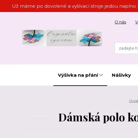
Už máme po dovolené a vyšívací stroje jedou naplno :
O nás
V
Výšivka na přání
Nášivky
Úvo
Dámská polo koš