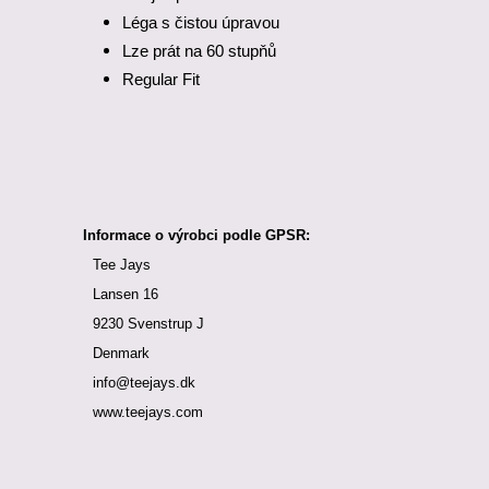
Léga s čistou úpravou
Lze prát na 60 stupňů
Regular Fit
Informace o výrobci podle GPSR:
Tee Jays
Lansen 16
9230 Svenstrup J
Denmark
info@teejays.dk
www.teejays.com