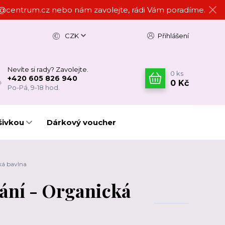
ign@centrum.cz nebo nám zavolejte, rádi Vám poradíme.
CZK
Přihlášení
Nevíte si rady? Zavolejte.
0
ks
+420 605 826 940
0 Kč
Po-Pá, 9-18 hod.
šivkou
Dárkový voucher
ká bavlna
řání - Organická