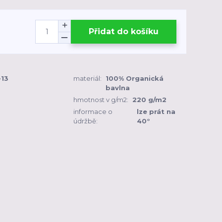
Přidat do košíku
-13
materiál:
100% Organická
bavlna
hmotnost v g/m2:
220 g/m2
informace o
lze prát na
údržbě:
40°