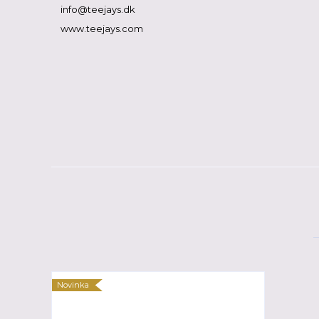
info@teejays.dk
www.teejays.com
Novinka