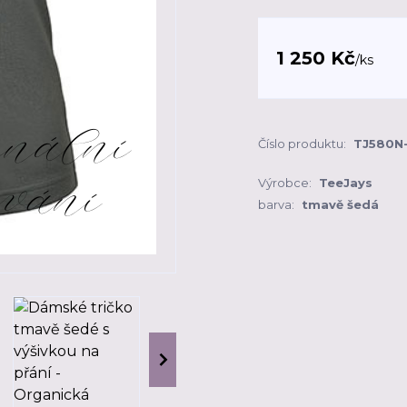
1 250 Kč
/
ks
Číslo produktu:
TJ580N
Výrobce:
TeeJays
barva:
tmavě šedá