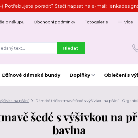
-) Potřebujete poradit? Stačí napsat na e-mail: lenkades
še o nákupu
Obchodní podmínky
Fotogalerie
Více
Hledat
Džínové dámské bundy
Doplňky
Oblečení s vý
Výšivka na přání
Dámské tričko tmavě šedé s výšivkou na přání - Organic
mavě šedé s výšivkou na p
bavlna