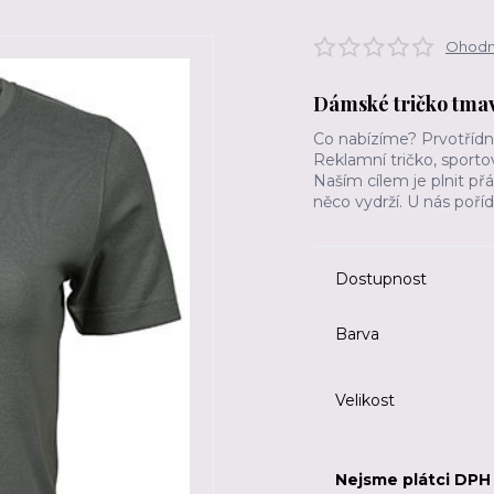
Ohodno
Dámské tričko tma
Co nabízíme? Prvotřídní
Reklamní tričko, sportov
Naším cílem je plnit př
něco vydrží. U nás poříd
Dostupnost
Barva
Velikost
Nejsme plátci DPH