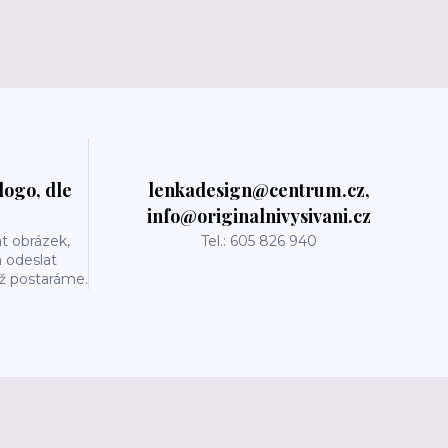
logo, dle
lenkadesign@centrum.cz,
info@originalnivysivani.cz
t obrázek,
Tel.: 605 826 940
a odeslat
už postaráme.