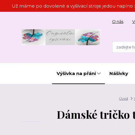
Už máme po dovolené a vyšívací stroje jedou naplno :
O nás
V
Výšivka na přání
Nášivky
Úvod
Dámské tričko t