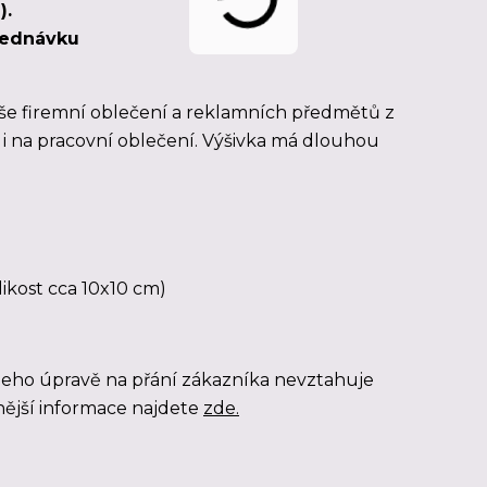
).
bjednávku
še firemní oblečení a reklamních předmětů z
á i na pracovní oblečení. Výšivka má dlouhou
likost cca 10x10 cm)
jeho úpravě na přání zákazníka nevztahuje
ější informace najdete
zde.