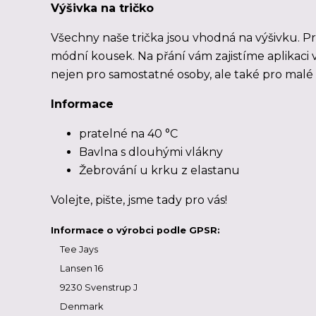
Výšivka na tričko
Všechny naše trička jsou vhodná na výšivku. Pro
módní kousek. Na přání vám zajistíme aplikaci
nejen pro samostatné osoby, ale také pro malé fi
Informace
pratelné na 40 °C
Bavlna s dlouhými vlákny
Žebrování u krku z elastanu
Volejte, pište, jsme tady pro vás!
Informace o výrobci podle GPSR:
Tee Jays
Lansen 16
9230 Svenstrup J
Denmark