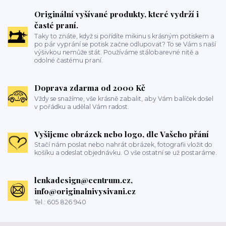
Originální vyšívané produkty, které vydrží i
časté praní.
Taky to znáte, když si pořídíte mikinu s krásným potiskem a
po pár vyprání se potisk začne odlupovat? To se Vám s naší
výšivkou nemůže stát. Používáme stálobarevné nitě a
odolné častému praní.
Doprava zdarma od 2000 Kč
Vždy se snažíme, vše krásně zabalit, aby Vám balíček došel
v pořádku a udělal Vám radost.
Vyšijeme obrázek nebo logo, dle Vašeho přání
Stačí nám poslat nebo nahrát obrázek, fotografii vložit do
košíku a odeslat objednávku. O vše ostatní se už postaráme.
lenkadesign@centrum.cz,
info@originalnivysivani.cz
Tel.: 605 826 940