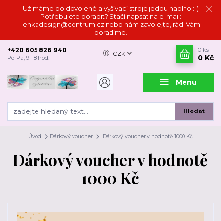
Už máme po dovolené a vyšívací stroje jedou naplno :-)
Potřebujete poradit? Stačí napsat na e-mail:
lenkadesign@centrum.cz nebo nám zavolejte, rádi Vám
poradíme.
+420 605 826 940
0
ks
CZK
0 Kč
Po-Pá, 9-18 hod.
Menu
Hledat
Úvod
Dárkový voucher
Dárkový voucher v hodnotě 1000 Kč
Dárkový voucher v hodnotě
1000 Kč