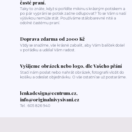
časté praní.
Taky to znáte, když si pořídíte mikinu s krásným potiskem a
po pár vyprání se potisk začne odlupovat? To se Vám s naší
výšivkou nemůže stát. Používáme stálobarevné nitě a
odolné častému praní.
Doprava zdarma od 2000 Kč
Vždy se snažíme, vše krásně zabalit, aby Vám balíček došel
v pořádku a udělal Vám radost.
Vyšijeme obrázek nebo logo, dle Vašeho přání
Stačí nám poslat nebo nahrát obrázek, fotografii vložit do
košíku a odeslat objednávku. O vše ostatní se už postaráme.
lenkadesign@centrum.cz,
info@originalnivysivani.cz
Tel.: 605 826 940