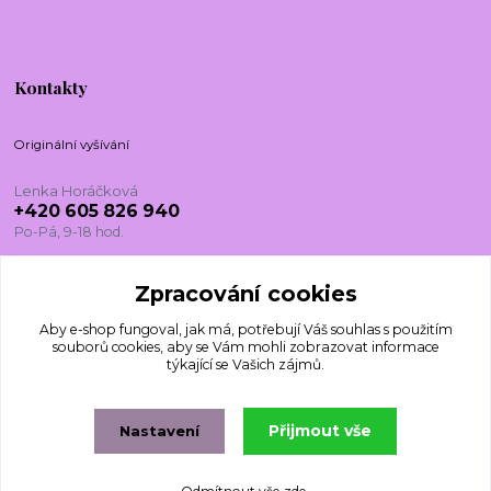
Kontakty
Originální vyšívání
Lenka Horáčková
+420 605 826 940
Po-Pá, 9-18 hod.
lenkadesign@centrum.cz
Zpracování cookies
Aby e-shop fungoval, jak má, potřebují Váš
souhlas
s použitím
souborů cookies, aby se Vám mohli zobrazovat informace
týkající se Vašich zájmů.
Přijmout vše
Nastavení
© 2024-2025 Originalnivysivani.cz, Všechna práva vyhrazena.
Vytvořeno na
Eshop-rychle.cz