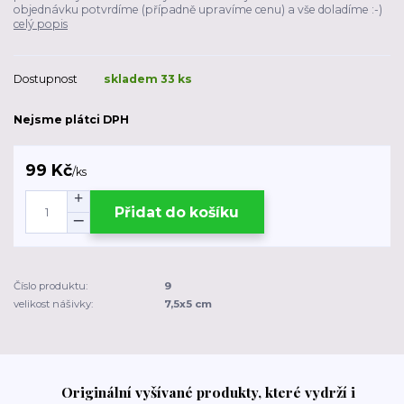
objednávku potvrdíme (případně upravíme cenu) a vše doladíme :-)
celý popis
Dostupnost
skladem 33 ks
Nejsme plátci DPH
99 Kč
/
ks
Přidat do košíku
Číslo produktu:
9
velikost nášivky:
7,5x5 cm
Originální vyšívané produkty, které vydrží i