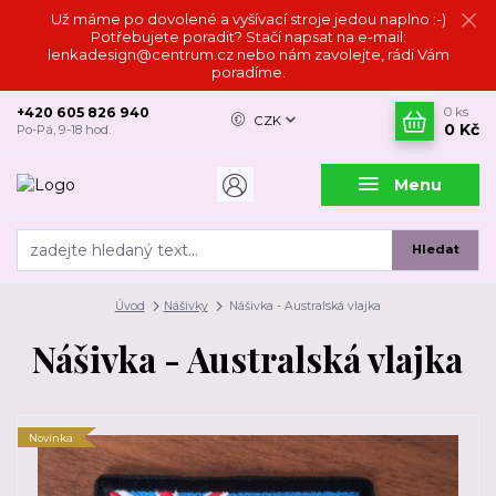
Už máme po dovolené a vyšívací stroje jedou naplno :-)
Potřebujete poradit? Stačí napsat na e-mail:
lenkadesign@centrum.cz nebo nám zavolejte, rádi Vám
poradíme.
+420 605 826 940
0
ks
CZK
0 Kč
Po-Pá, 9-18 hod.
Menu
Hledat
Úvod
Nášivky
Nášivka - Australská vlajka
Nášivka - Australská vlajka
Novinka