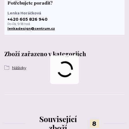
Potřebujete poradit?
Lenka Horáčková
+420 605 826 940
Po-Pá, 9-18 hod.
lenkadesign@centrum.cz
Zboží zařazeno v kategoriích
Nášivky
Související
8
zboží