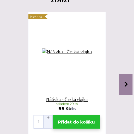
Novinka
Novinka
Nášivka - Česká vlajka
Nášivk
skladem 29 ks
99 Kč
/
ks
Přidat do košíku