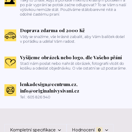
Taky to znáte, když si pořídíte mikinu s krásným potiskem a
po pár vyprání se potisk začne odlupovat? To se Vám s naší
výšivkou nemůže stát. Používáme stálobarevné nitě a
odolné častému praní.
Doprava zdarma od 2000 Kč
Vždy se snažíme, vše krásně zabalit, aby Vám balíček došel
v pořádku a udělal Vám radost.
Vyšijeme obrázek nebo logo, dle Vašeho přání
Stačí nám poslat nebo nahrát obrázek, fotografii vložit do
košíku a odeslat objednávku. O vše ostatní se už postaráme.
lenkadesign@centrum.cz,
info@originalnivysivani.cz
Tel.: 605 826 940
Kompletní specifikace
Hodnocení
0