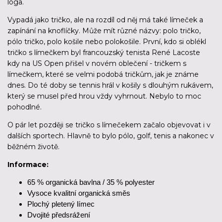
loga.
Vypadá jako tričko, ale na rozdíl od něj má také límeček a
zapínání na knoflíčky. Může mít různé názvy: polo tričko,
pólo tričko, polo košile nebo polokošile. První, kdo si oblékl
tričko s límečkem byl francouzský tenista René Lacoste
kdy na US Open přišel v novém oblečení - tričkem s
límečkem, které se velmi podobá tričkům, jak je známe
dnes. Do té doby se tennis hrál v košily s dlouhým rukávem,
který se musel před hrou vždy vyhrnout. Nebylo to moc
pohodlné.
O pár let později se tričko s límečekem začalo objevovat i v
dalších sportech. Hlavně to bylo pólo, golf, tenis a nakonec v
běžném životě.
Informace:
65 % organická bavlna / 35 % polyester
Vysoce kvalitní organická směs
Plochý pletený límec
Dvojité předsrážení