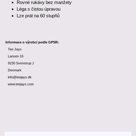
Rovné rukávy bez manžety
Léga s čistou úpravou
Lze prát na 60 stupňů
Informace o výrobci podle GPSR:
Tee Jays
Lansen 16
9230 Svenstrup J
Denmark
info@teejays.dk
www.teejays.com