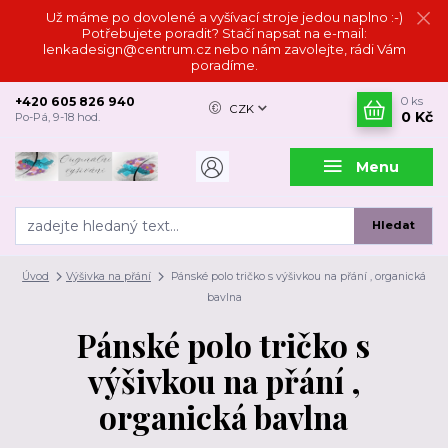
Už máme po dovolené a vyšívací stroje jedou naplno :-)
Potřebujete poradit? Stačí napsat na e-mail:
lenkadesign@centrum.cz nebo nám zavolejte, rádi Vám
poradíme.
+420 605 826 940
0
ks
CZK
0 Kč
Po-Pá, 9-18 hod.
Menu
Hledat
Úvod
Výšivka na přání
Pánské polo tričko s výšivkou na přání , organická
bavlna
Pánské polo tričko s
výšivkou na přání ,
organická bavlna