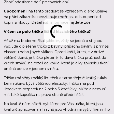
Zboží odesíláme
do 5 pracovních dnů
.
Upozornění:
na tento produkt se vzhledem k jeho úpravě
na přání zákazníka nevztahuje možnost odstoupení od
kupní smlouvy. Detailnější informace najdete
zde.
V čem se polo tričko liší od klasického trička?
Ať už mu budeme říkat jakkoliv, vždy se jedná o stejnou
věc. Jde o pletené tričko z bavlny, případně bavlny s příměsí
elastanu nebo jiných vláken. Oproti košili, která je v drtivé
většině tkaná, je tričko pletené. To dává tričku pružnost do
všech směrů, na rozdíl od košile, která je díky způsobu tkaní
pružná pouze v jednom směru.
Tričko má vždy měkký límeček a samozřejmě krátký rukáv.
Lem rukávu bývá většinou elastický. Tričko má pod
límečkem rozparek na 2 nebo 3 knoflíčky. Může a nemusí
mít také kapsičku na pravé straně přední části.
Na kvalitě nám záleží. Vybíráme pro Vás trička, která jsou
kvalitně zpracována a hlavně jsou vhodná na vyšití firemního