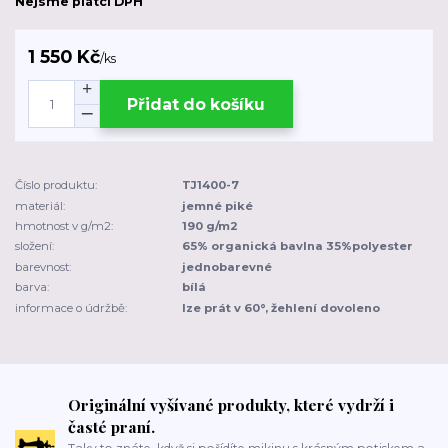
Nejsme plátci DPH
1 550 Kč
/
ks
Přidat do košíku
Číslo produktu:
TJ1400-7
materiál:
jemné piké
hmotnost v g/m2:
190 g/m2
složení:
65% organická bavlna 35%polyester
barevnost:
jednobarevné
barva:
bílá
informace o údržbě:
lze prát v 60°, žehlení dovoleno
Originální vyšívané produkty, které vydrží i
časté praní.