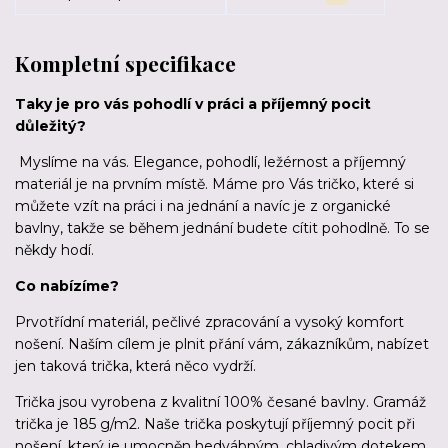
Kompletní specifikace
Taky je pro vás pohodlí v práci a příjemný pocit
důležitý?
Myslíme na vás. Elegance, pohodlí, ležérnost a příjemný
materiál je na prvním místě. Máme pro Vás tričko, které si
můžete vzít na práci i na jednání a navíc je z organické
bavlny, takže se během jednání budete cítit pohodlně. To se
někdy hodí.
Co nabízíme?
Prvotřídní materiál, pečlivé zpracování a vysoký komfort
nošení. Naším cílem je plnit přání vám, zákazníkům, nabízet
jen taková trička, která něco vydrží.
Trička jsou vyrobena z kvalitní 100% česané bavlny. Gramáž
trička je 185 g/m2. Naše trička poskytují příjemný pocit při
nošení, který je umocněn hedvábným, chladivým dotekem.