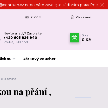
ign@centrum.cz nebo nám zavolejte, rádi Vám poradíme.
CZK
Přihlášení
Nevíte si rady? Zavolejte.
0
ks
+420 605 826 940
0 Kč
Po-Pá, 9-18 hod.
šivkou
Dárkový voucher
nická bavlna
ou na přání ,