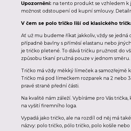
Upozornění:
na tento produkt se vzhledem k 
možnost odstoupení od kupní smlouvy. Detailn
V čem se polo tričko liší od klasického tričk
Ať už mu budeme říkat jakkoliv, vždy se jedná o
případně bavlny s příměsí elastanu nebo jiných v
je tričko pletené. To dává tričku pružnost do vš
způsobu tkaní pružná pouze v jednom směru.
Tričko má vždy měkký límeček a samozřejmě kr
Tričko má pod límečkem rozparek na 2 nebo 3 
pravé straně přední části.
Na kvalitě nám záleží. Vybíráme pro Vás trička,
na vyšití firemního loga.
Vypadá jako tričko, ale na rozdíl od něj má tak
názvy: polo tričko, pólo tričko, polo košile nebo