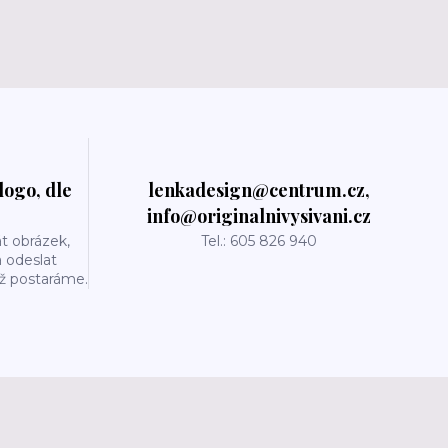
logo, dle
lenkadesign@centrum.cz,
info@originalnivysivani.cz
t obrázek,
Tel.: 605 826 940
a odeslat
už postaráme.