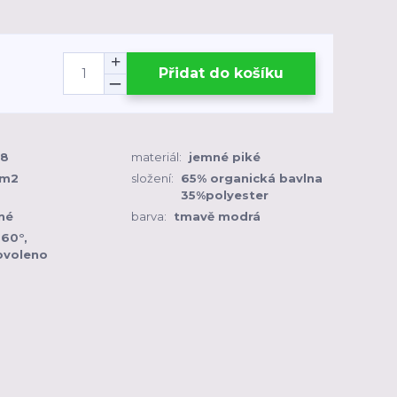
Přidat do košíku
-8
materiál:
jemné piké
/m2
složení:
65% organická bavlna
35%polyester
né
barva:
tmavě modrá
 60°,
ovoleno