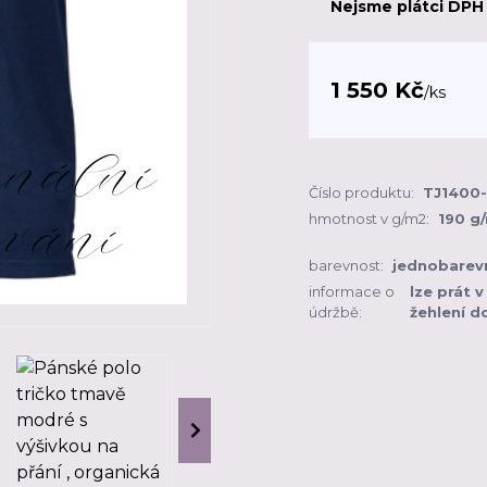
Nejsme plátci DPH
1 550 Kč
/
ks
Číslo produktu:
TJ1400
hmotnost v g/m2:
190 g
barevnost:
jednobarev
informace o
lze prát v
údržbě:
žehlení d