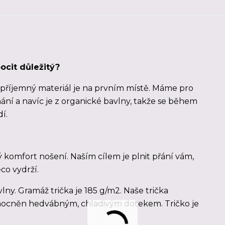
ocit důležitý?
a příjemný materiál je na prvním místě. Máme pro
ednání a navíc je z organické bavlny, takže se během
í.
ý komfort nošení. Naším cílem je plnit přání vám,
ěco vydrží.
lny. Gramáž trička je 185 g/m2. Naše trička
 umocněn hedvábným, chladivým dotekem. Tričko je