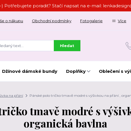
-) Potřebujete poradit? Stačí napsat na e-mail: lenkades
še o nákupu
Obchodní podmínky
Fotogalerie
Více
Hledat
Džínové dámské bundy
Doplňky
Oblečení s vý
ivka na přání
Pánské polo tričko tmavě modré s výšivkou na přání , orga
tričko tmavě modré s výšivk
organická bavlna