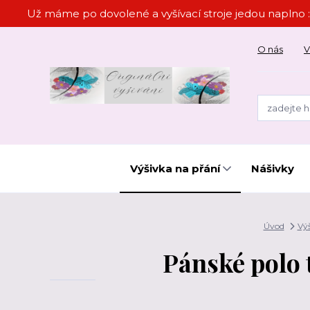
Už máme po dovolené a vyšívací stroje jedou naplno :
O nás
V
Výšivka na přání
Nášivky
Úvod
Výš
Pánské polo 