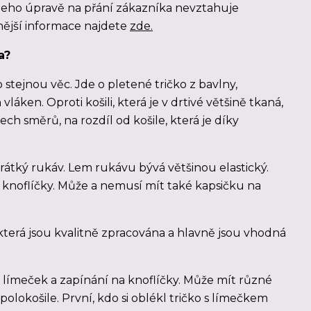
jeho úpravě na přání zákazníka nevztahuje
ější informace najdete
zde.
a?
 stejnou věc. Jde o pletené tričko z bavlny,
láken. Oproti košili, která je v drtivé většině tkaná,
ech směrů, na rozdíl od košile, která je díky
átký rukáv. Lem rukávu bývá většinou elastický.
knoflíčky. Může a nemusí mít také kapsičku na
 která jsou kvalitně zpracována a hlavně jsou vhodná
é límeček a zapínání na knoflíčky. Může mít různé
 polokošile. První, kdo si oblékl tričko s límečkem