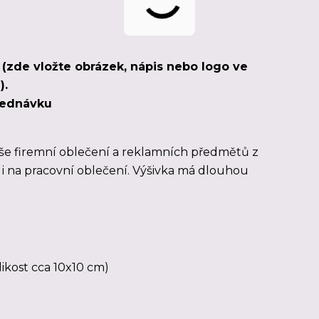
u (zde vložte obrázek, nápis nebo logo ve
).
bjednávku
še firemní oblečení a reklamních předmětů z
á i na pracovní oblečení. Výšivka má dlouhou
likost cca 10x10 cm)