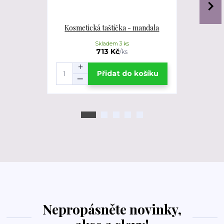
Kosmetická taštička - mandala
Kosmetick
Skladem 3 ks
713 Kč
/
ks
Přidat do košíku
Nepropásněte novinky,