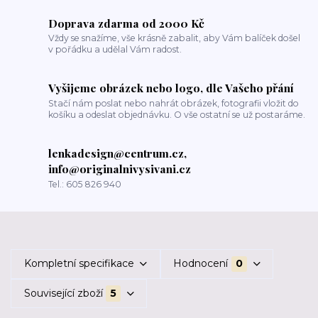
Doprava zdarma od 2000 Kč
Vždy se snažíme, vše krásně zabalit, aby Vám balíček došel
v pořádku a udělal Vám radost.
Vyšijeme obrázek nebo logo, dle Vašeho přání
Stačí nám poslat nebo nahrát obrázek, fotografii vložit do
košíku a odeslat objednávku. O vše ostatní se už postaráme.
lenkadesign@centrum.cz,
info@originalnivysivani.cz
Tel.: 605 826 940
Kompletní specifikace
Hodnocení
0
Související zboží
5