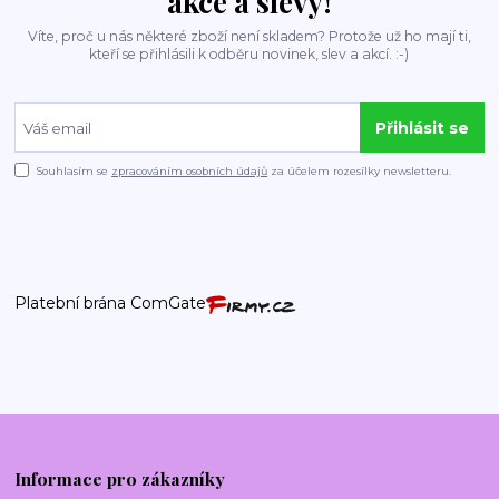
akce a slevy!
Víte, proč u nás některé zboží není skladem? Protože už ho mají ti,
kteří se přihlásili k odběru novinek, slev a akcí. :-)
Přihlásit se
Souhlasím se
zpracováním osobních údajů
za účelem rozesílky newsletteru.
Platební brána ComGate
Informace pro zákazníky