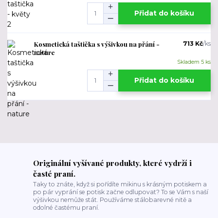
Přidat do košíku
Kosmetická taštička s výšivkou na přání -
713 Kč
/
ks
nature
Skladem 5 ks
Přidat do košíku
Originální vyšívané produkty, které vydrží i
časté praní.
Taky to znáte, když si pořídíte mikinu s krásným potiskem a
po pár vyprání se potisk začne odlupovat? To se Vám s naší
výšivkou nemůže stát. Používáme stálobarevné nitě a
odolné častému praní.