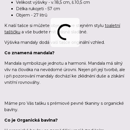
Velikost výšivky - v.18,5 cm, š.10,5 cm
Délka rukojeti - 57 cm
Objem - 27 litrů
K naší tašce si můžete objednat ve stejném stylu
toaletní
taštičku
a vše budete mít krásně sladěné.
Výšivka mandaly dodá vaší tašce originální vzhled.
Co znamená mandala?
Mandala symbolizuje jednotu a harmonii. Mandala má silný
vliv na člověka na nevědomé úrovni. Nejen při její tvorbě, ale
i při pozorování mandaly dochází ke zklidnění duše a získání
vnitřní rovnováhy.
Máme pro Vás tašku s prémiové pevné tkaniny s organické
bavlny.
Co je Organická bavlna?