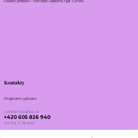
Osobní předání - náměstí Českého ráje Turnov
Kontakty
Originální vyšívání
Lenka Horáčková
+420 605 826 940
Po-Pá, 9-18 hod.
lenkadesign@centrum.cz