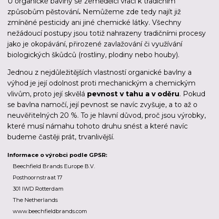
U organické bavlny se zemědělci vrací k tradičním
způsobům pěstování
.
Nemůžeme zde tedy najít již
zmíněné pesticidy ani jiné chemické látky. Všechny
nežádoucí postupy jsou totiž nahrazeny tradičními procesy
jako je okopávání, přirozené zavlažování či využívání
biologických škůdců (rostliny, plodiny nebo houby).
Jednou z nejdůležitějších vlastností organické bavlny a
výhod je její odolnost proti mechanickým a chemickým
vlivům, proto její skvělá
pevnost v tahu a v oděru
. Pokud
se bavlna namočí, její pevnost se navíc zvyšuje, a to až o
neuvěřitelných 20 %. To je hlavní důvod, proč jsou výrobky,
které musí námahu tohoto druhu snést a které navíc
budeme častěji prát, trvanlivější.
Informace o výrobci podle GPSR:
Beechfield Brands Europe B.V.
Posthoornstraat 17
301 IWD Rotterdam
The Netherlands
www.beechfieldbrands.com