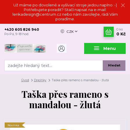
Už máme po dovolené a vyšívací stroje jedou naplno :-)
Potřebujete poradit? Stačí napsat na e-mail:
lenkadesign@centrum.cz nebo nám zavolejte, rádi Vám
poradíme.
+420 605 826 940
0
ks
CZK
0 Kč
Po-Pá, 9-18 hod.
Menu
Hledat
Úvod
Doplňky
Taška přes rameno s mandalou - žlutá
Taška přes rameno s
mandalou - žlutá
Novinka