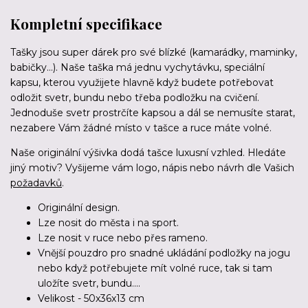
Kompletní specifikace
Tašky jsou super dárek pro své blízké (kamarádky, maminky,
babičky…). Naše taška má jednu vychytávku, speciální
kapsu, kterou využijete hlavně když budete potřebovat
odložit svetr, bundu nebo třeba podložku na cvičení.
Jednoduše svetr prostrčíte kapsou a dál se nemusíte starat,
nezabere Vám žádné místo v tašce a ruce máte volné.
Naše originální výšivka dodá tašce luxusní vzhled. Hledáte
jiný motiv? Vyšijeme vám logo, nápis nebo návrh dle Vašich
požadavků
.
Originální design.
Lze nosit do města i na sport.
Lze nosit v ruce nebo přes rameno.
Vnější pouzdro pro snadné ukládání podložky na jogu
nebo když potřebujete mít volné ruce, tak si tam
uložíte svetr, bundu....
Velikost - 50x36x13 cm