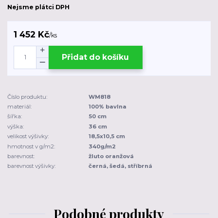
Nejsme plátci DPH
1 452 Kč
/
ks
Přidat do košíku
Číslo produktu:
WM818
materiál:
100% bavlna
šířka:
50 cm
výška:
36 cm
velikost výšivky:
18,5x10,5 cm
hmotnost v g/m2:
340g/m2
barevnost:
žluto oranžová
barevnost výšivky:
černá, šedá, stříbrná
Podobné produkty