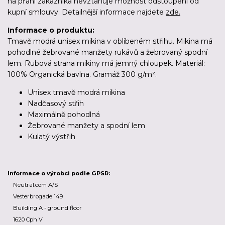
na přání zákazníka nevztahuje možnost odstoupení od
kupní smlouvy. Detailnější informace najdete
zde.
Informace o produktu:
Tmavě modrá unisex mikina v oblíbeném střihu. Mikina má
pohodlné žebrované manžety rukávů a žebrovaný spodní
lem. Rubová strana mikiny má jemný chloupek. Materiál:
100% Organická bavlna. Gramáž 300 g/m².
Unisex tmavě modrá mikina
Nadčasový střih
Maximálně pohodlná
Žebrované manžety a spodní lem
Kulatý výstřih
Informace o výrobci podle GPSR:
Neutral.com A/S
Vesterbrogade 149
Building A - ground floor
1620 Cph V