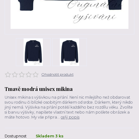
Ohodnotit produkt
Tmavě modrá unisex mikina
Unisex mikina s výšivkou na přání. Není nic milejšího než obdarovat
svou rodinu či blízké osobitým dárkem od srdce. Dárkem, který nikdo
jiný nemá. Výšivka na přání potěší každého bez rozdílu věku. Zvolíte
si barvu výšivky, napíšete vlastní text nebo nám pošlete obrázek a
máte hotovo. My vše připra...
celý popis
Dostupnost
Skladem 3 ks