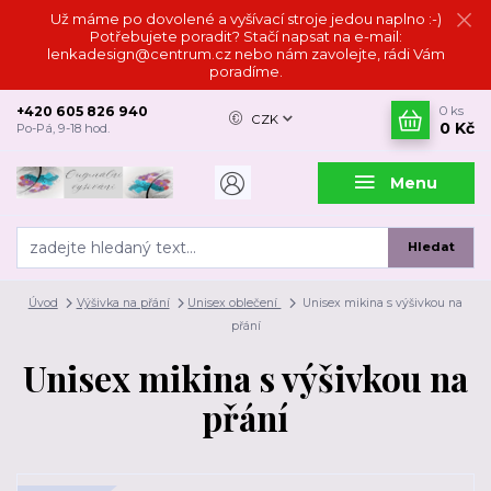
Už máme po dovolené a vyšívací stroje jedou naplno :-)
Potřebujete poradit? Stačí napsat na e-mail:
lenkadesign@centrum.cz nebo nám zavolejte, rádi Vám
poradíme.
+420 605 826 940
0
ks
CZK
0 Kč
Po-Pá, 9-18 hod.
Menu
Hledat
Úvod
Výšivka na přání
Unisex oblečení
Unisex mikina s výšivkou na
přání
Unisex mikina s výšivkou na
přání