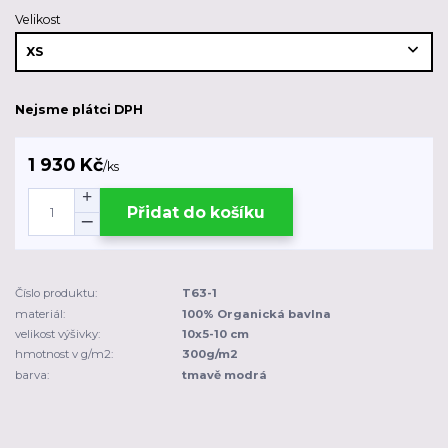
Velikost
Nejsme plátci DPH
1 930 Kč
/
ks
Přidat do košíku
Číslo produktu:
T63-1
materiál:
100% Organická bavlna
velikost výšivky:
10x5-10 cm
hmotnost v g/m2:
300g/m2
barva:
tmavě modrá