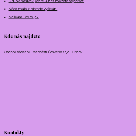
Druhy nášivek, které u nás můžete objednat.
Něco málo z historie vyšívání
Nášivka - co to je?
Kde nás najdete
Osobní předání - náměstí Českého ráje Turnov
Kontakty