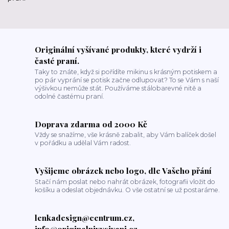
Originální vyšívané produkty, které vydrží i
časté praní.
Taky to znáte, když si pořídíte mikinu s krásným potiskem a
po pár vyprání se potisk začne odlupovat? To se Vám s naší
výšivkou nemůže stát. Používáme stálobarevné nitě a
odolné častému praní.
Doprava zdarma od 2000 Kč
Vždy se snažíme, vše krásně zabalit, aby Vám balíček došel
v pořádku a udělal Vám radost.
Vyšijeme obrázek nebo logo, dle Vašeho přání
Stačí nám poslat nebo nahrát obrázek, fotografii vložit do
košíku a odeslat objednávku. O vše ostatní se už postaráme.
lenkadesign@centrum.cz,
info@originalnivysivani.cz