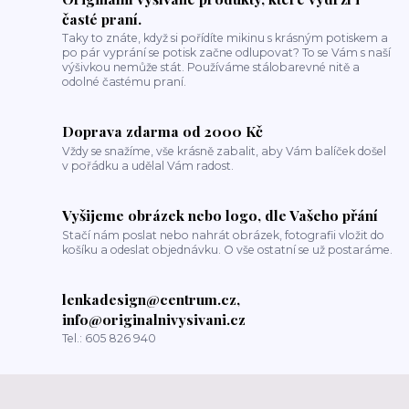
časté praní.
Taky to znáte, když si pořídíte mikinu s krásným potiskem a
po pár vyprání se potisk začne odlupovat? To se Vám s naší
výšivkou nemůže stát. Používáme stálobarevné nitě a
odolné častému praní.
Doprava zdarma od 2000 Kč
Vždy se snažíme, vše krásně zabalit, aby Vám balíček došel
v pořádku a udělal Vám radost.
Vyšijeme obrázek nebo logo, dle Vašeho přání
Stačí nám poslat nebo nahrát obrázek, fotografii vložit do
košíku a odeslat objednávku. O vše ostatní se už postaráme.
lenkadesign@centrum.cz,
info@originalnivysivani.cz
Tel.: 605 826 940