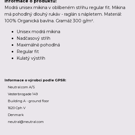
Informace o produktu:
Modrá unisex mikina v oblíbeném střihu regular fit. Mikina
má pohodlný dlouhý rukáv - raglán s nápletem. Materiál:
100% Organická bavlna. Gramáž 300 g/m².
Unisex modrá mikina
Nadčasový střih
Maximálně pohodlná
Regular fit
Kulatý výstřih
Informace o výrobci podle GPSR:
Neutral.com A/S
Vesterbrogade 149
Building A - ground floor
1620 Cph V
Denmark
neutral@neutral.com