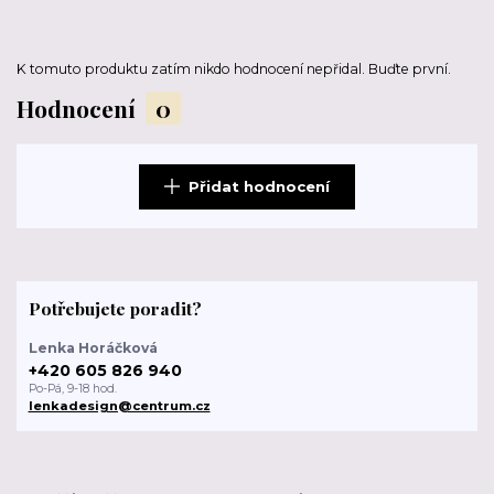
K tomuto produktu zatím nikdo hodnocení nepřidal. Buďte první.
Hodnocení
0
Přidat hodnocení
Potřebujete poradit?
Lenka Horáčková
+420 605 826 940
Po-Pá, 9-18 hod.
lenkadesign@centrum.cz