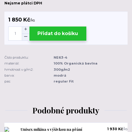
Nejsme plátci DPH
1 850 Kč
/
ks
Přidat do košíku
Číslo produktu:
NE63-4
materiál:
100% Organická bavlna
hmotnost v g/m2:
300g/m2
barva:
modrá
pas:
regular Fit
Podobné produkty
Unisex mikina s výšivkou na přání
1 930 Kč
/
ks