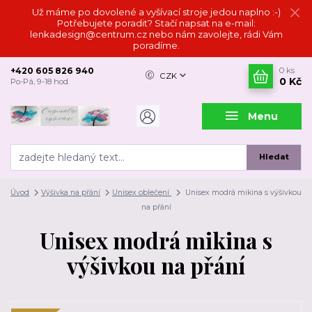
Už máme po dovolené a vyšívací stroje jedou naplno :-)
Potřebujete poradit? Stačí napsat na e-mail:
lenkadesign@centrum.cz nebo nám zavolejte, rádi Vám
poradíme.
+420 605 826 940
0
ks
CZK
0 Kč
Po-Pá, 9-18 hod.
Menu
Hledat
Úvod
Výšivka na přání
Unisex oblečení
Unisex modrá mikina s výšivkou
na přání
Unisex modrá mikina s
výšivkou na přání