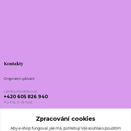
Kontakty
Originální vyšívání
Lenka Horáčková
+420 605 826 940
Po-Pá, 9-18 hod.
lenkadesign@centrum.cz
Zpracování cookies
Aby e-shop fungoval, jak má, potřebují Váš
souhlas
s použitím