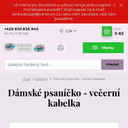
Už máme po dovolené a vyšívací stroje jedou naplno :-)
Potřebujete poradit? Stačí napsat na e-mail:
lenkadesign@centrum.cz nebo nám zavolejte, rádi Vám
poradíme.
+420 605 826 940
0
ks
CZK
0 Kč
Po-Pá, 9-18 hod.
Menu
Hledat
Úvod
Doplňky
Dámské psaníčko - večerní kabelka
Dámské psaníčko - večerní
kabelka