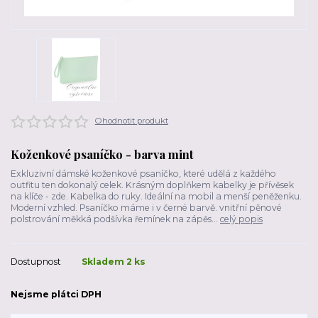
Ohodnotit produkt
Koženkové psaníčko - barva mint
Exkluzivní dámské koženkové psaníčko, které udělá z každého
outfitu ten dokonalý celek. Krásným doplňkem kabelky je přívěsek
na klíče - zde. Kabelka do ruky. Ideální na mobil a menší peněženku.
Moderní vzhled. Psaníčko máme i v černé barvě. vnitřní pěnové
polstrování měkká podšívka řemínek na zápěs...
celý popis
Dostupnost
Skladem 2 ks
Nejsme plátci DPH