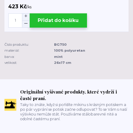
423 Kč
/
ks
Přidat do košíku
Číslo produktu:
BG750
materiál:
100% polyuretan
barva:
mint
velikost:
26x17 cm
Originální vyšívané produkty, které vydrží i
časté praní.
Taky to znáte, když si pořídíte mikinu s krásným potiskem a
po pár vyprání se potisk začne odlupovat? To se Vám s naší
výšivkou nemůže stát. Používáme stálobarevné nitě a
odolné častému praní.