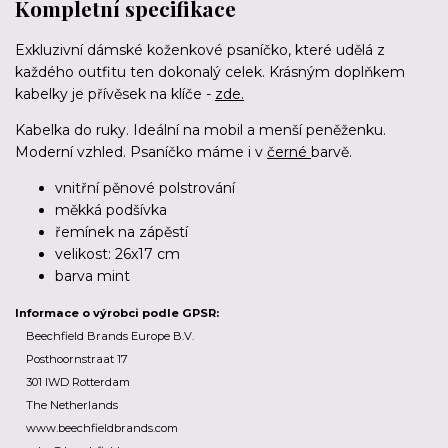
Kompletní specifikace
Exkluzivní dámské koženkové psaníčko, které udělá z
každého outfitu ten dokonalý celek. Krásným doplňkem
kabelky je přívěsek na klíče -
zde.
Kabelka do ruky. Ideální na mobil a menší peněženku.
Moderní vzhled. Psaníčko máme i v
černé
barvě.
vnitřní pěnové polstrování
měkká podšívka
řemínek na zápěstí
velikost: 26x17 cm
barva mint
Informace o výrobci podle GPSR:
Beechfield Brands Europe B.V.
Posthoornstraat 17
301 IWD Rotterdam
The Netherlands
www.beechfieldbrands.com