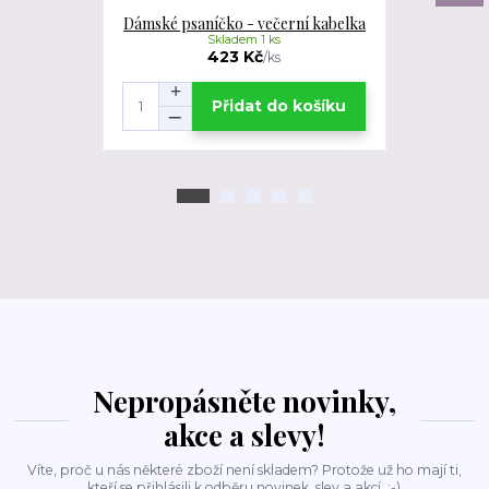
Dámské psaníčko - večerní kabelka
Dámské psan
Skladem 1 ks
423 Kč
/
ks
Přidat do košíku
Nepropásněte novinky,
akce a slevy!
Víte, proč u nás některé zboží není skladem? Protože už ho mají ti,
kteří se přihlásili k odběru novinek, slev a akcí. :-)