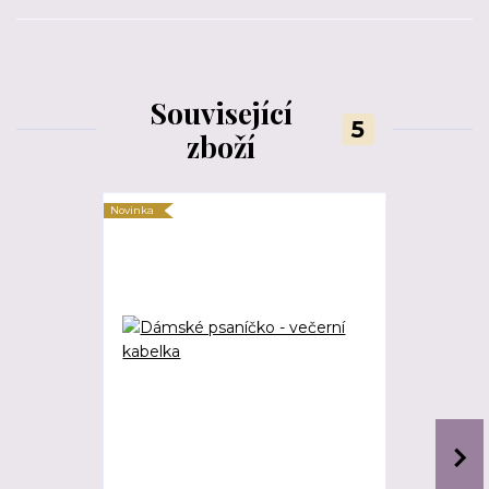
Související
5
zboží
Novinka
Novinka