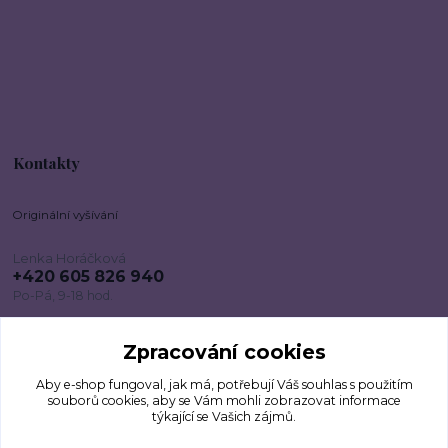
Kontakty
Originální vyšívání
Lenka Horáčková
+420 605 826 940
Po-Pá, 9-18 hod.
lenkadesign@centrum.cz
Zpracování cookies
Aby e-shop fungoval, jak má, potřebují Váš
souhlas
s použitím
souborů cookies, aby se Vám mohli zobrazovat informace
týkající se Vašich zájmů.