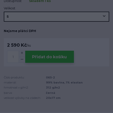
Dostupnost
Skladem 1 ks
Velikost
Nejsme plátci DPH
2 590 Kč
/
ks
Přidat do košíku
Číslo produktu:
065-2
materiál:
99% bavlna, 1% elastan
hmotnost v g/m2:
312 g/m2
barva:
černá
velikost výšivky na zádech:
20x17 cm