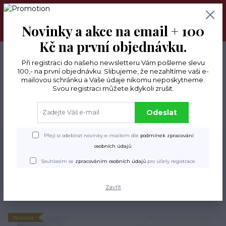
Už máme po dovolené a vyšívací stroje jedou naplno :-)
Potřebujete poradit? Stačí napsat na e-mail:
lenkadesign@centrum.cz nebo nám zavolejte, rádi Vám
Novinky a akce na email + 100
poradíme.
Kč na první objednávku.
+420 605 826 940
0
ks
CZK
0 Kč
Po-Pá, 9-18 hod.
Při registraci do našeho newsletteru Vám pošleme slevu
100,- na první objednávku. Slibujeme, že nezahltíme vaši e-
mailovou schránku a Vaše údaje nikomu neposkytneme.
Menu
Svou registraci můžete kdykoli zrušit.
Odeslat
Hledat
Přeji si odebírat novinky e-mailem dle
podmínek zpracování
Úvod
Džínové dámské bundy
Džínová bunda - černá s výšivkou
osobních údajů
.
Džínová bunda - černá s
Souhlasím se
zpracováním osobních údajů
pro účely registrace.
výšivkou
Zavřít
Novinka