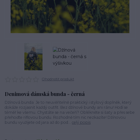
Ohodnotit produkt
Denimová dámská bunda - černá
Džínová bunda Je to neuvěřitelně praktický i stylový doplněk, který
dokáže rozjasnit každý outfit. Bez džínové bundy ani ránu! Hodí se
téměř ke všemu. Chystáte se na večeři? Oblékněte si šaty a přes sebe
přehoďte riflovou bundu. Rozhodně tím nic nezkazíte! Džínovou
bundu využijete od jara až do pod...
celý popis