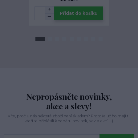
Přidat do košíku
Nepropásněte novinky,
akce a slevy!
Víte, proč u nás některé zboží není skladem? Protože už ho mají ti,
kteří se přihlásili k odběru novinek, slev a akcí. :-)