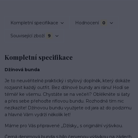
Kompletní specifikace
Hodnocení
0
Související zboží
9
Kompletní specifikace
Džínová bunda
Je to neuvěřitelně praktický i stylový doplněk, který dokáže
rozjasnit každý outfit. Bez džínové bundy ani ránu! Hodí se
téměř ke všemu. Chystáte se na večeři? Oblékněte si šaty
a přes sebe přehoďte riflovou bundu. Rozhodně tím nic
nezkazíte! Džínovou bundu využijete od jara až do podzimu
a hlavně Vám vydrží několik let!
Máme pro Vás připravené ,,Džísky,, s originální výšivkou.
Černá denimová bunda s bílo červenou výšivkou na zádech