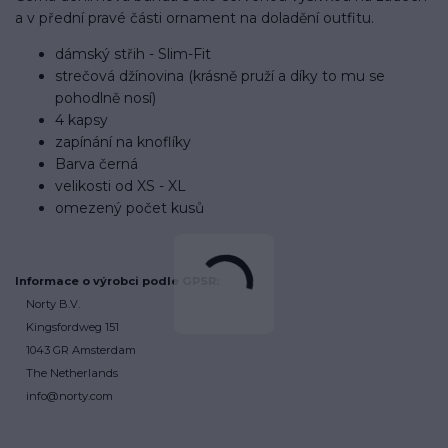
a v přední pravé části ornament na doladění outfitu.
dámský střih - Slim-Fit
strečová džínovina (krásně pruží a díky to mu se
pohodlně nosí)
4 kapsy
zapínání na knoflíky
Barva černá
velikosti od XS - XL
omezený počet kusů
Informace o výrobci podle GPSR:
Norty B.V.
Kingsfordweg 151
1043 GR Amsterdam
The Netherlands
info@norty.com