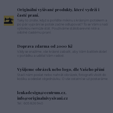
Originální vyšívané produkty, které vydrží i
časté praní.
Taky to znáte, když si pořídíte mikinu s krásným potiskem a
po pár vyprání se potisk začne odlupovat? To se Vám s naší
výšivkou nemůže stát. Používáme stálobarevné nitě a
odolné častému praní.
Doprava zdarma od 2000 Kč
Vždy se snažíme, vše krásně zabalit, aby Vám balíček došel
v pořádku a udělal Vám radost.
Vyšijeme obrázek nebo logo, dle Vašeho přání
Stačí nám poslat nebo nahrát obrázek, fotografii vložit do
košíku a odeslat objednávku. O vše ostatní se už postaráme.
lenkadesign@centrum.cz,
info@originalnivysivani.cz
Tel.: 605 826 940