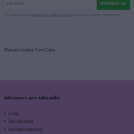
Přihlásit se
Souhlasím se
zpracováním osobních údajů
za účelem rozesílky newsletteru.
Platební brána ComGate
Informace pro zákazníky
O nás
Jak nakupovat
Obchodní podmínky