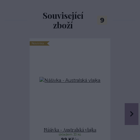
Související
9
zboží
Novinka
Novinka
Nášivka - Australská vlajka
Náši
skladem 33 ks
99 Kč
/
ks