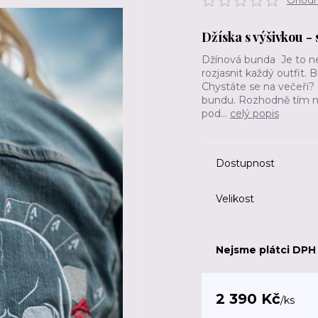
Ohodno
Džíska s výšivkou -
Džínová bunda Je to neu
rozjasnit každý outfit.
Chystáte se na večeři? 
bundu. Rozhodně tím ni
pod...
celý popis
Dostupnost
Velikost
Nejsme plátci DPH
2 390 Kč
/
ks