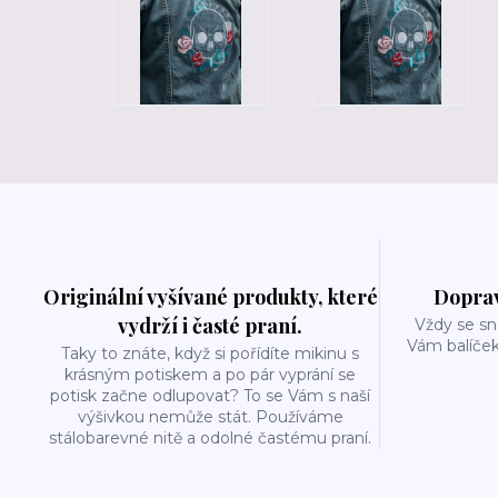
Originální vyšívané produkty, které
Doprav
vydrží i časté praní.
Vždy se sn
Vám balíček
Taky to znáte, když si pořídíte mikinu s
krásným potiskem a po pár vyprání se
potisk začne odlupovat? To se Vám s naší
výšivkou nemůže stát. Používáme
stálobarevné nitě a odolné častému praní.