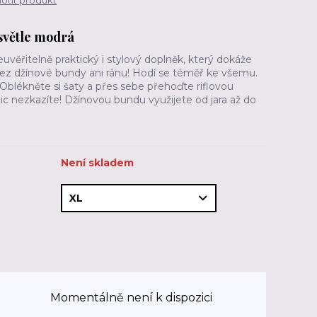
tit produkt
 světle modrá
věřitelně praktický i stylový doplněk, který dokáže
 Bez džínové bundy ani ránu! Hodí se téměř ke všemu.
Oblékněte si šaty a přes sebe přehoďte riflovou
c nezkazíte! Džínovou bundu využijete od jara až do
Není skladem
Momentálně není k dispozici