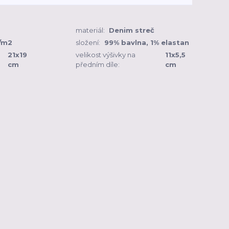
materiál:
Denim streč
/m2
složení:
99% bavlna, 1% elastan
21x19
velikost výšivky na
11x5,5
cm
předním díle:
cm