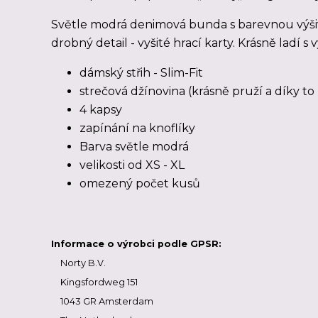
Světle modrá denimová bunda s barevnou výši
drobný detail - vyšité hrací karty. Krásně ladí s
dámský střih - Slim-Fit
strečová džínovina (krásně pruží a díky t
4 kapsy
zapínání na knoflíky
Barva světle modrá
velikosti od XS - XL
omezený počet kusů
Informace o výrobci podle GPSR:
Norty B.V.
Kingsfordweg 151
1043 GR Amsterdam