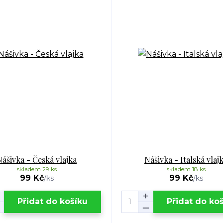
Nášivka - Česká vlajka
Nášivka - Italská vlaj
skladem 29 ks
skladem 18 ks
99 Kč
99 Kč
/
ks
/
ks
Přidat do košíku
Přidat do ko