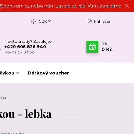
ign@centrum.cz nebo nám zavolejte, rádi Vám poradíme.
CZK
Přihlášení
Nevíte si rady? Zavolejte.
0
ks
+420 605 826 940
0 Kč
Po-Pá, 9-18 hod.
šivkou
Dárkový voucher
ebka
kou - lebka