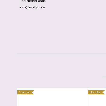
The Netherlands
info@norty.com
Novinka
Novinka