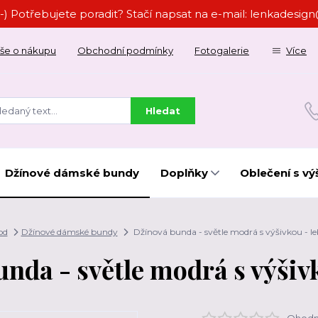
-) Potřebujete poradit? Stačí napsat na e-mail: lenkades
še o nákupu
Obchodní podmínky
Fotogalerie
Více
Hledat
Džínové dámské bundy
Doplňky
Oblečení s vý
od
Džínové dámské bundy
Džínová bunda - světle modrá s výšivkou - l
nda - světle modrá s výšiv