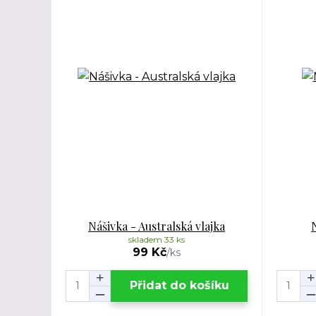
Nášivka - Australská vlajka
skladem 33 ks
99 Kč
/
ks
Přidat do košíku