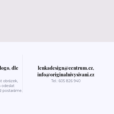
logo, dle
lenkadesign@centrum.cz,
info@originalnivysivani.cz
t obrázek,
Tel.: 605 826 940
a odeslat
už postaráme.