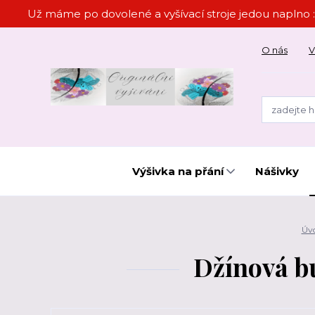
Už máme po dovolené a vyšívací stroje jedou naplno :
O nás
V
Výšivka na přání
Nášivky
Úv
Džínová bu