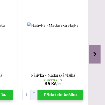
ka
Nášivka - Maďarská vlajka
N
skladem 27 ks
99 Kč
/
ks
šíku
Přidat do košíku