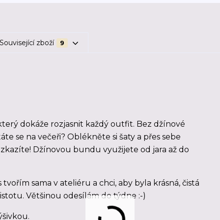
Související zboží
9
 který dokáže rozjasnit každý outfit. Bez džínové
te se na večeři? Oblékněte si šaty a přes sebe
zkazíte! Džínovou bundu využijete od jara až do
tvořím sama v ateliéru a chci, aby byla krásná, čistá
jistotu. Většinou odesílám do týdne :-)
ýšivkou.