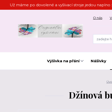
Už máme po dovolené a vyšívací stroje jedou naplno :
O nás
V
Výšivka na přání
Nášivky
Úvo
Džínová b