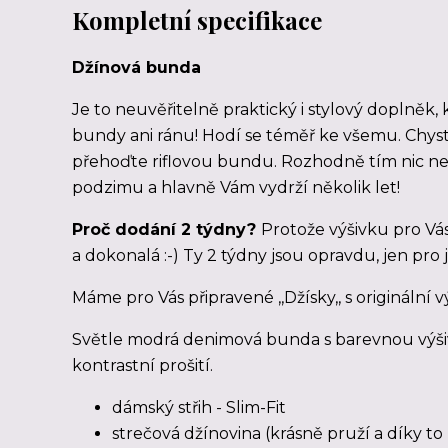
Kompletní specifikace
Džínová bunda
Je to neuvěřitelně praktický i stylový doplněk,
bundy ani ránu! Hodí se téměř ke všemu. Chystá
přehoďte riflovou bundu. Rozhodně tím nic ne
podzimu a hlavně Vám vydrží několik let!
Proč dodání 2 týdny?
Protože výšivku pro Vás 
a dokonalá :-) Ty 2 týdny jsou opravdu, jen pro 
Máme pro Vás připravené ,,Džísky,, s originální v
Světle modrá denimová bunda s barevnou výšiv
kontrastní prošití.
dámský střih - Slim-Fit
strečová džínovina (krásně pruží a díky t