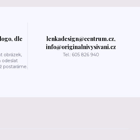
logo, dle
lenkadesign@centrum.cz,
info@originalnivysivani.cz
t obrázek,
Tel.: 605 826 940
a odeslat
už postaráme.