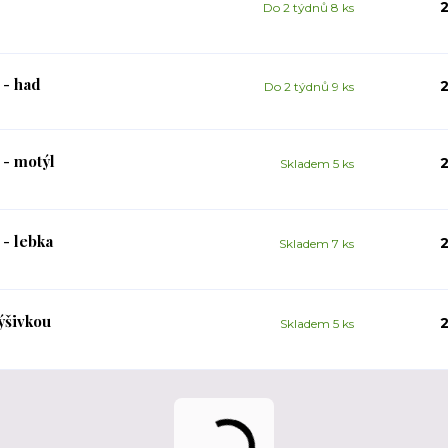
2
Do 2 týdnů 8 ks
 - had
2
Do 2 týdnů 9 ks
 - motýl
2
Skladem 5 ks
 - lebka
2
Skladem 7 ks
ýšivkou
2
Skladem 5 ks