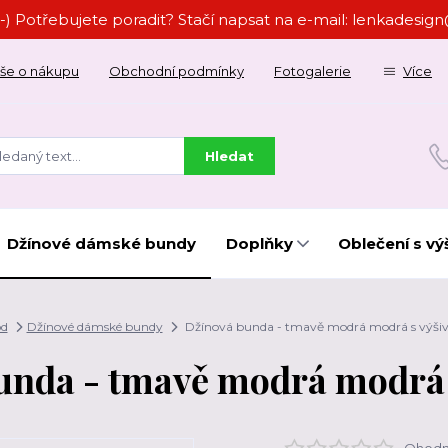
-) Potřebujete poradit? Stačí napsat na e-mail: lenkades
še o nákupu
Obchodní podmínky
Fotogalerie
Více
Hledat
Džínové dámské bundy
Doplňky
Oblečení s vý
d
Džínové dámské bundy
Džínová bunda - tmavě modrá modrá s výši
unda - tmavě modrá modrá 