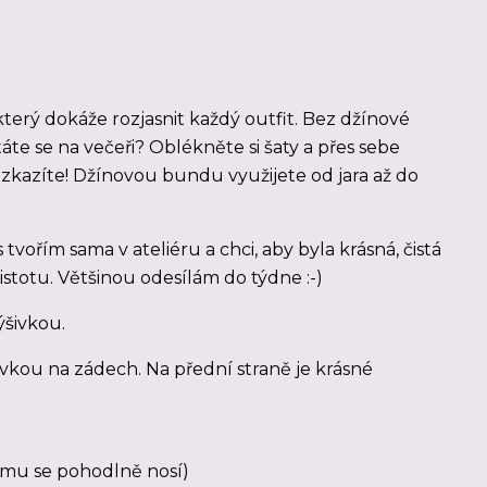
 který dokáže rozjasnit každý outfit. Bez džínové
te se na večeři? Oblékněte si šaty a přes sebe
zkazíte! Džínovou bundu využijete od jara až do
tvořím sama v ateliéru a chci, aby byla krásná, čistá
jistotu. Většinou odesílám do týdne :-)
ýšivkou.
kou na zádech. Na přední straně je krásné
o mu se pohodlně nosí)