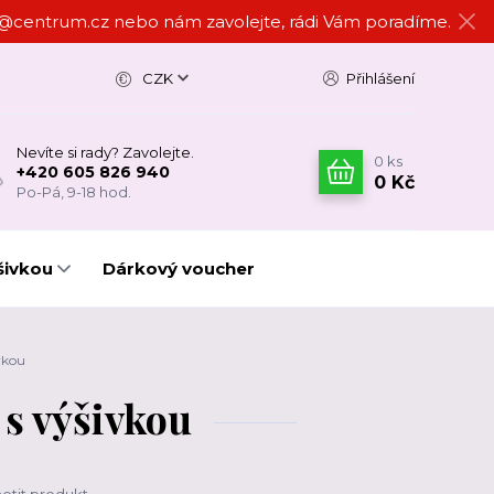
ign@centrum.cz nebo nám zavolejte, rádi Vám poradíme.
CZK
Přihlášení
Nevíte si rady? Zavolejte.
0
ks
+420 605 826 940
0 Kč
Po-Pá, 9-18 hod.
šivkou
Dárkový voucher
vkou
s výšivkou