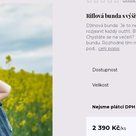
Ohodno
Riflová bunda s výš
Džínová bunda Je to neu
rozjasnit každý outfit.
Chystáte se na večeři? 
bundu. Rozhodně tím ni
pod...
celý popis
Dostupnost
Velikost
Nejsme plátci DPH
2 390 Kč
/
ks