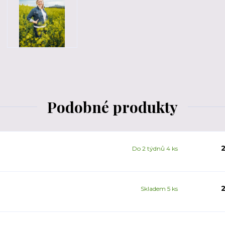
Podobné produkty
2
Do 2 týdnů 4 ks
2
Skladem 5 ks