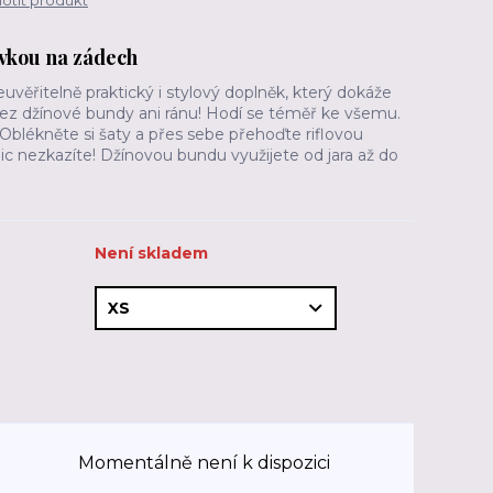
tit produkt
ivkou na zádech
věřitelně praktický i stylový doplněk, který dokáže
 Bez džínové bundy ani ránu! Hodí se téměř ke všemu.
Oblékněte si šaty a přes sebe přehoďte riflovou
c nezkazíte! Džínovou bundu využijete od jara až do
Není skladem
Momentálně není k dispozici