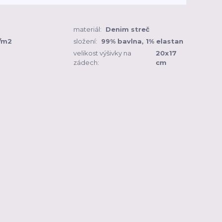
materiál:
Denim streč
/m2
složení:
99% bavlna, 1% elastan
velikost výšivky na
20x17
zádech:
cm