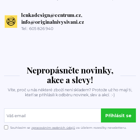
lenkadesign@centrum.cz,
info@originalnivysivani.cz
Tel.: 605 826 940
Nepropásněte novinky,
akce a slevy!
Víte, proč u nás některé zboží není skladem? Protože už ho mají ti,
kteří se přihlásili k odběru novinek, slev a akcí. :-)
Přihlásit se
Souhlasím se
zpracováním osobních údajů
za účelem rozesílky newsletteru.