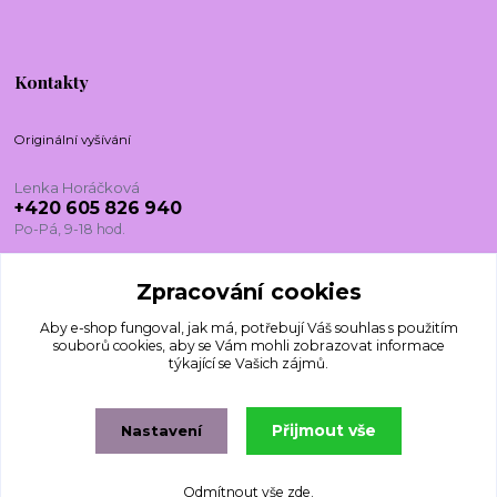
Kontakty
Originální vyšívání
Lenka Horáčková
+420 605 826 940
Po-Pá, 9-18 hod.
lenkadesign@centrum.cz
Zpracování cookies
Aby e-shop fungoval, jak má, potřebují Váš
souhlas
s použitím
souborů cookies, aby se Vám mohli zobrazovat informace
týkající se Vašich zájmů.
Přijmout vše
Nastavení
© 2024-2025 Originalnivysivani.cz, Všechna práva vyhrazena.
Vytvořeno na
Eshop-rychle.cz
Odmítnout vše
zde
.