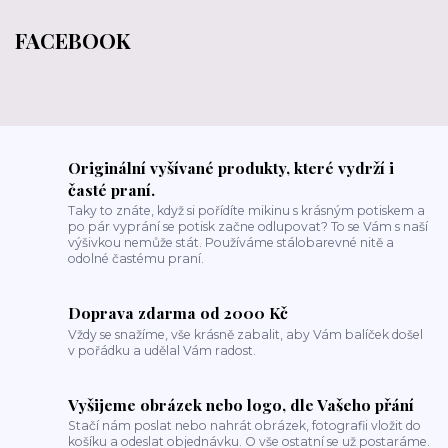
FACEBOOK
Originální vyšívané produkty, které vydrží i
časté praní.
Taky to znáte, když si pořídíte mikinu s krásným potiskem a
po pár vyprání se potisk začne odlupovat? To se Vám s naší
výšivkou nemůže stát. Používáme stálobarevné nitě a
odolné častému praní.
Doprava zdarma od 2000 Kč
Vždy se snažíme, vše krásně zabalit, aby Vám balíček došel
v pořádku a udělal Vám radost.
Vyšijeme obrázek nebo logo, dle Vašeho přání
Stačí nám poslat nebo nahrát obrázek, fotografii vložit do
košíku a odeslat objednávku. O vše ostatní se už postaráme.