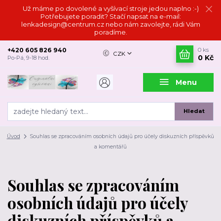
Už máme po dovolené a vyšívací stroje jedou naplno :-)
Potřebujete poradit? Stačí napsat na e-mail:
lenkadesign@centrum.cz nebo nám zavolejte, rádi Vám
poradíme.
+420 605 826 940
0
ks
CZK
0 Kč
Po-Pá, 9-18 hod.
Menu
Hledat
Úvod
Souhlas se zpracováním osobních údajů pro účely diskuzních příspěvků
a komentářů
Souhlas se zpracováním
osobních údajů pro účely
diskuzních příspěvků a