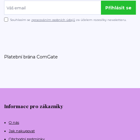
Přihlásit se
Souhlasím se
zpracováním osobních údajů
za účelem rozesílky newsletteru.
Platební brána ComGate
Informace pro zákazníky
O nás
Jak nakupovat
Obchodní podmínky