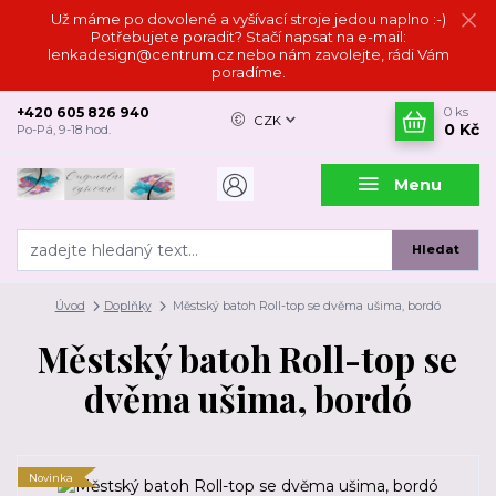
Už máme po dovolené a vyšívací stroje jedou naplno :-)
Potřebujete poradit? Stačí napsat na e-mail:
lenkadesign@centrum.cz nebo nám zavolejte, rádi Vám
poradíme.
+420 605 826 940
0
ks
CZK
0 Kč
Po-Pá, 9-18 hod.
Menu
Hledat
Úvod
Doplňky
Městský batoh Roll-top se dvěma ušima, bordó
Městský batoh Roll-top se
dvěma ušima, bordó
Novinka