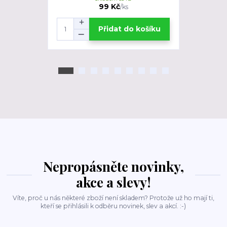
99 Kč
/
ks
Přidat do košíku
Nepropásněte novinky,
akce a slevy!
Víte, proč u nás některé zboží není skladem? Protože už ho mají ti,
kteří se přihlásili k odběru novinek, slev a akcí. :-)