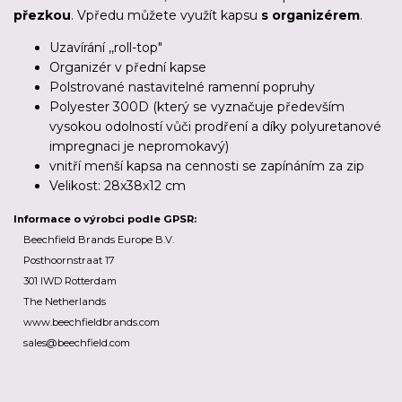
přezkou
. Vpředu můžete využít kapsu
s organizérem
.
Uzavírání ,,roll-top"
Organizér v přední kapse
Polstrované nastavitelné ramenní popruhy
Polyester 300D (který se vyznačuje především
vysokou odolností vůči prodření a díky polyuretanové
impregnaci je nepromokavý)
vnitří menší kapsa na cennosti se zapínáním za zip
Velikost: 28x38x12 cm
Informace o výrobci podle GPSR:
Beechfield Brands Europe B.V.
Posthoornstraat 17
301 IWD Rotterdam
The Netherlands
www.beechfieldbrands.com
sales@beechfield.com