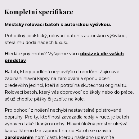
Kompletní specifikace
Městský rolovací batoh s autorskou výšivkou.
Pohodlný, praktický, rolovací batoh s autorskou výšivkou,
která mu dodá nádech luxusu.
Hledáte jiný motiv? Vyšijeme vám
obrázek dle vašich
představ
.
Batoh, který podléhá nejnovějším trendům. Zajímavé
zapínání hlavní kapsy na zarolování a sponu ocení
především jedinci, kteří si potrpí na skutečnou originalitu.
Rolovací batoh, který vás doprovodí do školy nebo do práce,
ať už chodíte pěšky či jezdíte na kole.
Pro pohodlí z nošení nechybí nastavitelné polstrované
popruhy. Pro ty, kteří nosí zavazadla raději v ruce, je batoh
vybaven také tkanými uchy. Hlavní úložný prostor ukrývá
kapsu, kterou lze zapnout na zip.Batoh se uzavírá
zarolováním
horní části, kterou následně upevníte