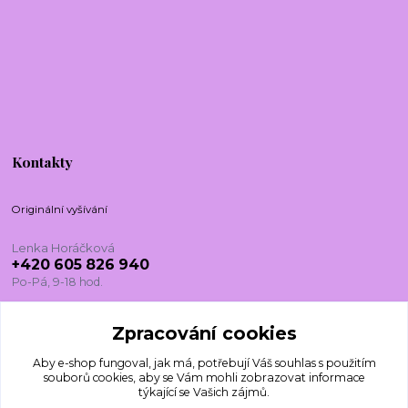
Kontakty
Originální vyšívání
Lenka Horáčková
+420 605 826 940
Po-Pá, 9-18 hod.
lenkadesign@centrum.cz
Zpracování cookies
Aby e-shop fungoval, jak má, potřebují Váš
souhlas
s použitím
souborů cookies, aby se Vám mohli zobrazovat informace
týkající se Vašich zájmů.