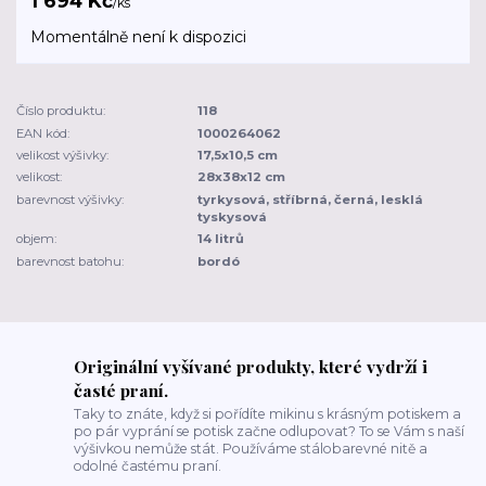
1 694 Kč
/
ks
Momentálně není k dispozici
Číslo produktu:
118
EAN kód:
1000264062
velikost výšivky:
17,5x10,5 cm
velikost:
28x38x12 cm
barevnost výšivky:
tyrkysová, stříbrná, černá, lesklá
tyskysová
objem:
14 litrů
barevnost batohu:
bordó
Originální vyšívané produkty, které vydrží i
časté praní.
Taky to znáte, když si pořídíte mikinu s krásným potiskem a
po pár vyprání se potisk začne odlupovat? To se Vám s naší
výšivkou nemůže stát. Používáme stálobarevné nitě a
odolné častému praní.