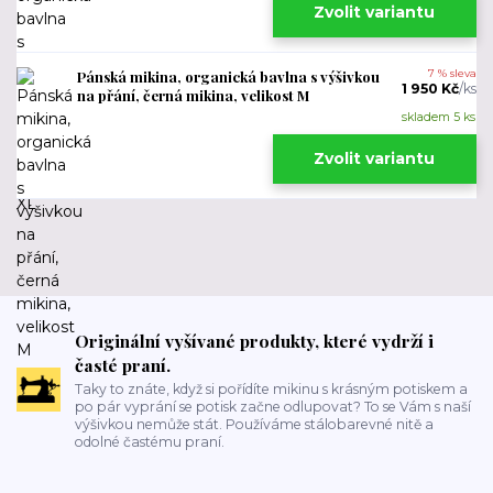
Zvolit variantu
Pánská mikina, organická bavlna s výšivkou
7 % sleva
1 950 Kč
/
ks
na přání, černá mikina, velikost M
skladem 5 ks
Zvolit variantu
Originální vyšívané produkty, které vydrží i
časté praní.
Taky to znáte, když si pořídíte mikinu s krásným potiskem a
po pár vyprání se potisk začne odlupovat? To se Vám s naší
výšivkou nemůže stát. Používáme stálobarevné nitě a
odolné častému praní.