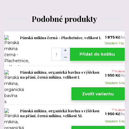
Podobné produkty
Pánská mikina černá - Plachetnice, velikost L
1 875 Kč
/
ks
Skladem 1 ks
Přidat do košíku
Pánská mikina, organická bavlna s výšivkou
7 % sleva
1 950 Kč
/
ks
na přání, černá mikina, velikost L
Skladem 5 ks
Zvolit variantu
Pánská mikina, organická bavlna s výšivkou
7 % sleva
1 950 Kč
/
ks
na přání, černá mikina, velikost XL
Skladem 5 ks