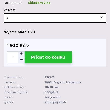
Dostupnost
Skladem 2 ks
Velikost
Nejsme plátci DPH
1 930 Kč
/
ks
Přidat do košíku
Číslo produktu:
T63-2
materiál:
100% Organická bavlna
velikost výšivky:
10x10 cm
hmotnost v g/m2:
300g/m2
barva:
šedý melír
výstřih:
kulatý výstřih