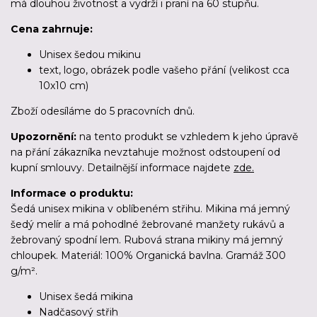
má dlouhou životnost a vydrží i praní na 60 stupňu.
Cena zahrnuje:
Unisex šedou mikinu
text, logo, obrázek podle vašeho přání (velikost cca
10x10 cm)
Zboží odesíláme
do 5 pracovních dnů
.
Upozornění:
na tento produkt se vzhledem k jeho úpravě
na přání zákazníka nevztahuje možnost odstoupení od
kupní smlouvy. Detailnější informace najdete
zde.
Informace o produktu:
Šedá unisex mikina v oblíbeném střihu. Mikina má jemný
šedý melír a má pohodlné žebrované manžety rukávů a
žebrovaný spodní lem. Rubová strana mikiny má jemný
chloupek. Materiál: 100% Organická bavlna. Gramáž 300
g/m².
Unisex šedá mikina
Nadčasový střih