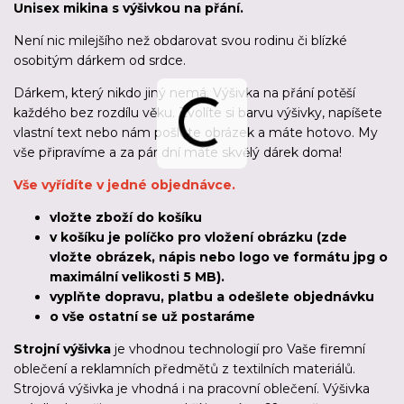
Unisex mikina s výšivkou na přání.
Není nic milejšího než obdarovat svou rodinu či blízké
osobitým dárkem od srdce.
Dárkem, který nikdo jiný nemá. Výšivka na přání potěší
každého bez rozdílu věku. Zvolíte si barvu výšivky, napíšete
vlastní text nebo nám pošlete obrázek a máte hotovo. My
vše připravíme a za pár dní máte skvělý dárek doma!
Vše vyřídíte v jedné objednávce.
vložte zboží do košíku
v košíku je políčko pro vložení obrázku (zde
vložte obrázek, nápis nebo logo ve formátu jpg o
maximální velikosti 5 MB).
vyplňte dopravu, platbu a odešlete objednávku
o vše ostatní se už postaráme
Strojní výšivka
je vhodnou technologií pro Vaše firemní
oblečení a reklamních předmětů z textilních materiálů.
Strojová výšivka je vhodná i na pracovní oblečení. Výšivka