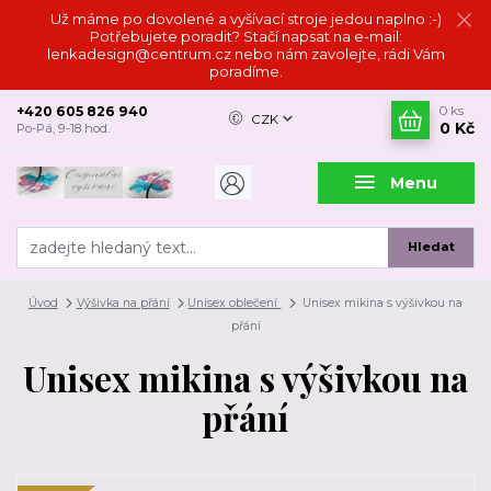
Už máme po dovolené a vyšívací stroje jedou naplno :-)
Potřebujete poradit? Stačí napsat na e-mail:
lenkadesign@centrum.cz nebo nám zavolejte, rádi Vám
poradíme.
+420 605 826 940
0
ks
CZK
0 Kč
Po-Pá, 9-18 hod.
Menu
Hledat
Úvod
Výšivka na přání
Unisex oblečení
Unisex mikina s výšivkou na
přání
Unisex mikina s výšivkou na
přání