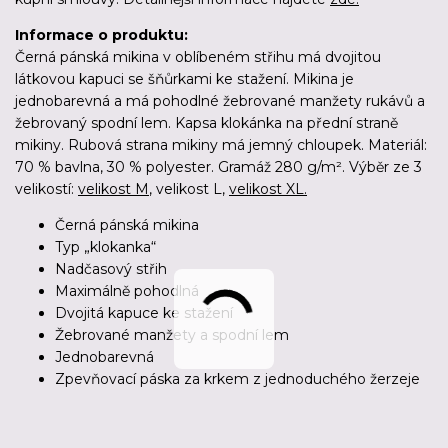
Informace o produktu:
Černá pánská mikina v oblíbeném střihu má dvojitou
látkovou kapuci se šňůrkami ke stažení. Mikina je
jednobarevná a má pohodlné žebrované manžety rukávů a
žebrovaný spodní lem. Kapsa klokánka na přední straně
mikiny. Rubová strana mikiny má jemný chloupek. Materiál:
70 % bavlna, 30 % polyester. Gramáž 280 g/m². Výběr ze 3
velikostí:
velikost M
, velikost L,
velikost XL.
Černá pánská mikina
Typ „klokanka“
Nadčasový střih
Maximálně pohodlná
Dvojitá kapuce ke stažení
Žebrované manžety a spodní lem
Jednobarevná
Zpevňovací páska za krkem z jednoduchého žerzeje