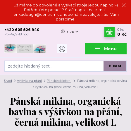
Už máme po dovolené a vyšívací stroje jedou naplno :-)
Potřebujete poradit? Stačí napsat na e-mail:
lenkadesign@centrum.cz nebo nám zavolejte, rádi Vám
poradíme.
+420 605 826 940
0
ks
CZK
0 Kč
Po-Pá, 9-18 hod.
Menu
Hledat
Úvod
Výšivka na přání
Pánské oblečení
Pánská mikina, organická bavlna
s výšivkou na přání, černá mikina, velikost L
Pánská mikina, organická
bavlna s výšivkou na přání,
černá mikina, velikost L