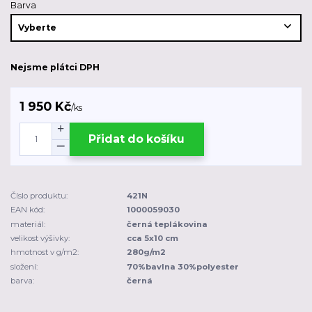
Barva
Nejsme plátci DPH
1 950 Kč
/
ks
Přidat do košíku
Číslo produktu:
421N
EAN kód:
1000059030
materiál:
černá teplákovina
velikost výšivky:
cca 5x10 cm
hmotnost v g/m2:
280g/m2
složení:
70%bavlna 30%polyester
barva:
černá