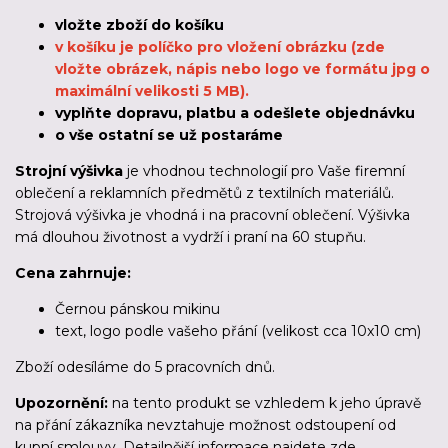
vložte zboží do košíku
v košíku je políčko pro vložení obrázku (zde
vložte obrázek, nápis nebo logo ve formátu jpg o
maximální velikosti 5 MB).
vyplňte dopravu, platbu a odešlete objednávku
o vše ostatní se už postaráme
Strojní výšivka
je vhodnou technologií pro Vaše firemní
oblečení a reklamních předmětů z textilních materiálů.
Strojová výšivka je vhodná i na pracovní oblečení. Výšivka
má dlouhou životnost a vydrží i praní na 60 stupňu.
Cena zahrnuje:
Černou pánskou mikinu
text, logo podle vašeho přání (velikost cca 10x10 cm)
Zboží odesíláme
do 5 pracovních dnů
.
Upozornění:
na tento produkt se vzhledem k jeho úpravě
na přání zákazníka nevztahuje možnost odstoupení od
kupní smlouvy. Detailnější informace najdete
zde.