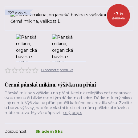
TOP produkt
- 7 %
2 100 Kč
Ohodnotit produkt
Černá pánská mikina, výšivka na přání
Pánská mikina s výšivkou na přání. Není nic milejšího než obdarovat
svou rodinu či blízké osobitým dárkem od srdce. Dárkem, který nikdo
jiný nemá. Výšivka na přání potěší každého bez rozdílu věku. Zvolíte
si barvu výšivky, napíšete vlastní text nebo nám pošlete obrázek a
máte hotovo. My vše připraví...
celý popis
Dostupnost
Skladem 5 ks