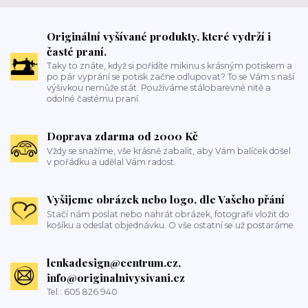
Originální vyšívané produkty, které vydrží i
časté praní.
Taky to znáte, když si pořídíte mikinu s krásným potiskem a
po pár vyprání se potisk začne odlupovat? To se Vám s naší
výšivkou nemůže stát. Používáme stálobarevné nitě a
odolné častému praní.
Doprava zdarma od 2000 Kč
Vždy se snažíme, vše krásně zabalit, aby Vám balíček došel
v pořádku a udělal Vám radost.
Vyšijeme obrázek nebo logo, dle Vašeho přání
Stačí nám poslat nebo nahrát obrázek, fotografii vložit do
košíku a odeslat objednávku. O vše ostatní se už postaráme.
lenkadesign@centrum.cz,
info@originalnivysivani.cz
Tel.: 605 826 940