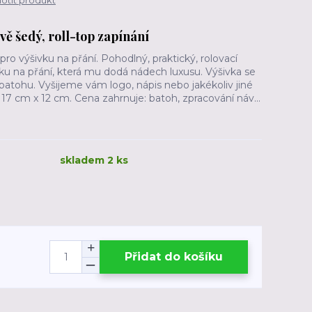
tit produkt
ě šedý, roll-top zapínání
ro výšivku na přání. Pohodlný, praktický, rolovací
ku na přání, která mu dodá nádech luxusu. Výšivka se
batohu. Vyšijeme vám logo, nápis nebo jakékoliv jiné
7 cm x 12 cm. Cena zahrnuje: batoh, zpracování náv...
skladem 2 ks
Přidat do košíku