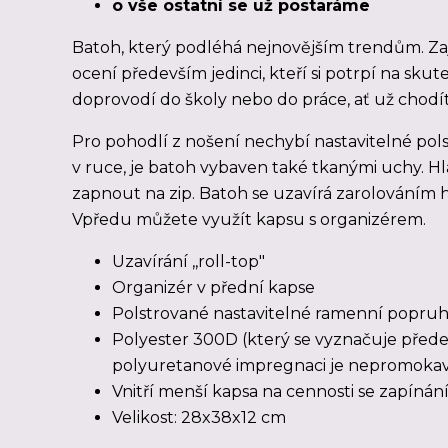
o vše ostatní se už postaráme
Batoh, který podléhá nejnovějším trendům. Za
ocení především jedinci, kteří si potrpí na skut
doprovodí do školy nebo do práce, ať už chodíte
Pro pohodlí z nošení nechybí nastavitelné polst
v ruce, je batoh vybaven také tkanými uchy. Hl
zapnout na zip. Batoh se uzavírá zarolováním 
Vpředu můžete využít kapsu s organizérem.
Uzavírání ,,roll-top"
Organizér v přední kapse
Polstrované nastavitelné ramenní popru
Polyester 300D (který se vyznačuje přede
polyuretanové impregnaci je nepromoka
Vnitří menší kapsa na cennosti se zapínán
Velikost: 28x38x12 cm