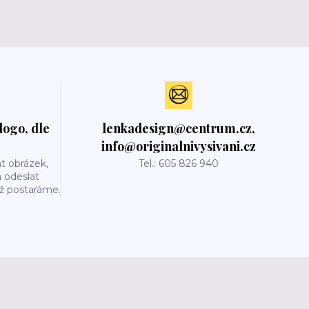
logo, dle
lenkadesign@centrum.cz,
info@originalnivysivani.cz
t obrázek,
Tel.: 605 826 940
a odeslat
už postaráme.