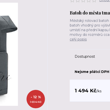
Ohodno
Batoh do města tmav
Městský rolovací batoh p
batoh vhodný pro výšiv
umístí na přední kapsu 
motivy do rozměrů cca 1
celý popis
Dostupnost
Nejsme plátci DPH
1 494 Kč
/
ks
- 12 %
1 694 Kč