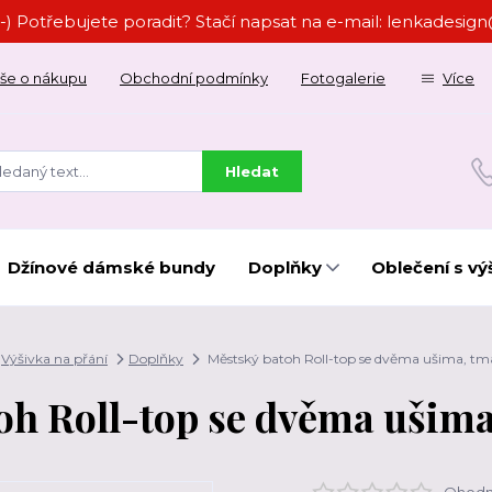
-) Potřebujete poradit? Stačí napsat na e-mail: lenkades
še o nákupu
Obchodní podmínky
Fotogalerie
Více
Hledat
Džínové dámské bundy
Doplňky
Oblečení s vý
Výšivka na přání
Doplňky
Městský batoh Roll-top se dvěma ušima, tm
oh Roll-top se dvěma ušima