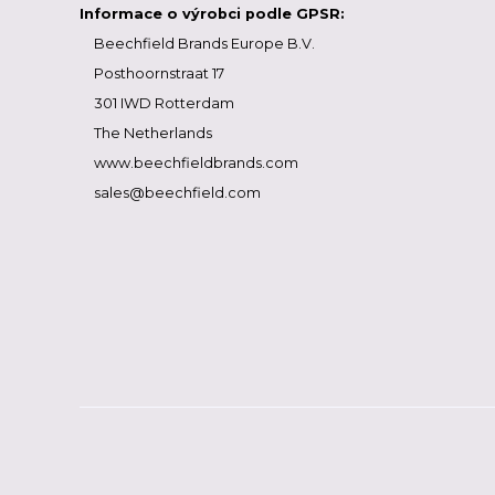
Informace o výrobci podle GPSR:
Beechfield Brands Europe B.V.
Posthoornstraat 17
301 IWD Rotterdam
The Netherlands
www.beechfieldbrands.com
sales@beechfield.com