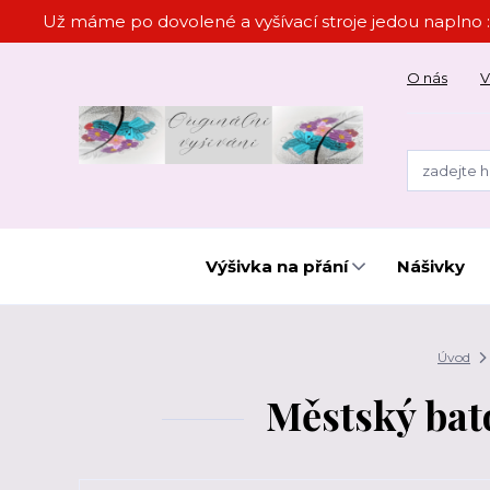
Už máme po dovolené a vyšívací stroje jedou naplno :
O nás
V
Výšivka na přání
Nášivky
Úvod
Městský bat