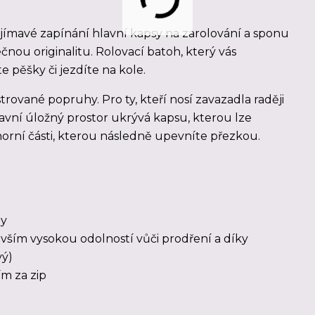
jímavé zapínání hlavní kapsy na zarolování a sponu
ečnou originalitu. Rolovací batoh, který vás
 pěšky či jezdíte na kole.
rované popruhy. Pro ty, kteří nosí zavazadla raději
avní úložný prostor ukrývá kapsu, kterou lze
horní části, kterou následně upevníte přezkou.
hy
vším vysokou odolností vůči prodření a díky
vý)
ím za zip