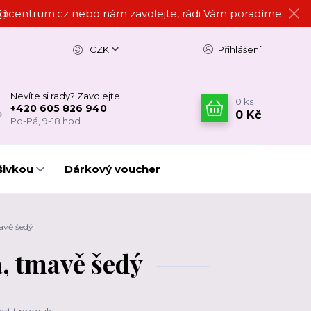
ign@centrum.cz nebo nám zavolejte, rádi Vám poradíme.
CZK
Přihlášení
Nevíte si rady? Zavolejte.
0
ks
+420 605 826 940
0 Kč
Po-Pá, 9-18 hod.
šivkou
Dárkový voucher
avě šedý
, tmavě šedý