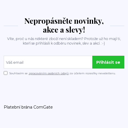
Nepropásněte novinky,
akce a slevy!
Víte, proč u nás některé zboží není skladem? Protože už ho mají ti,
kteří se přihlásili k odběru novinek, slev a akcí. :-)
Přihlásit se
Souhlasím se
zpracováním osobních údajů
za účelem rozesílky newsletteru.
Platební brána ComGate