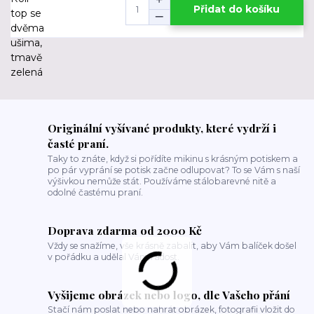
Přidat do košíku
Originální vyšívané produkty, které vydrží i
časté praní.
Taky to znáte, když si pořídíte mikinu s krásným potiskem a
po pár vyprání se potisk začne odlupovat? To se Vám s naší
výšivkou nemůže stát. Používáme stálobarevné nitě a
odolné častému praní.
Doprava zdarma od 2000 Kč
Vždy se snažíme, vše krásně zabalit, aby Vám balíček došel
v pořádku a udělal Vám radost.
Vyšijeme obrázek nebo logo, dle Vašeho přání
Stačí nám poslat nebo nahrát obrázek, fotografii vložit do