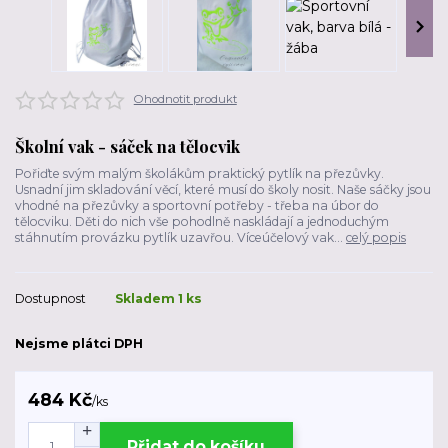
Ohodnotit produkt
Školní vak - sáček na tělocvik
Pořiďte svým malým školákům praktický pytlík na přezůvky.
Usnadní jim skladování věcí, které musí do školy nosit. Naše sáčky jsou
vhodné na přezůvky a sportovní potřeby - třeba na úbor do
tělocviku. Děti do nich vše pohodlně naskládají a jednoduchým
stáhnutím provázku pytlík uzavřou. Víceúčelový vak...
celý popis
Dostupnost
Skladem 1 ks
Nejsme plátci DPH
484 Kč
/
ks
Přidat do košíku