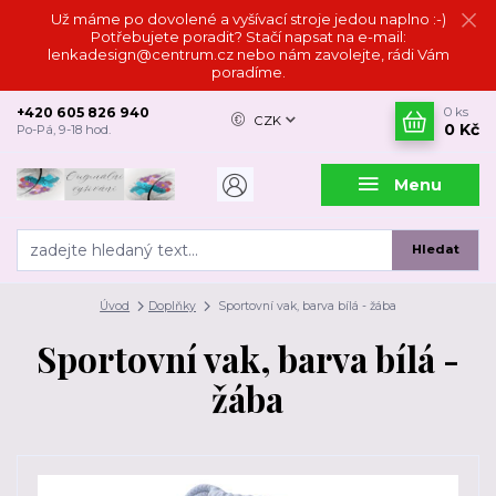
Už máme po dovolené a vyšívací stroje jedou naplno :-)
Potřebujete poradit? Stačí napsat na e-mail:
lenkadesign@centrum.cz nebo nám zavolejte, rádi Vám
poradíme.
+420 605 826 940
0
ks
CZK
0 Kč
Po-Pá, 9-18 hod.
Menu
Hledat
Úvod
Doplňky
Sportovní vak, barva bílá - žába
Sportovní vak, barva bílá -
žába