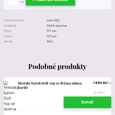
Číslo produktu:
vak 922
materiál:
100% bavlna
šířka:
37 cm
výška:
47 cm
barva:
bílá
Podobné produkty
Městský batoh Roll-top se dvěma ušima,
1 694 Kč
/
ks
bordó
na dotaz
Detail