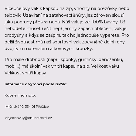
Víceúčelový vak s kapsou na zip, vhodný na přezůvky nebo
tělocvik. Uzavírání na zatahovací šňůry, jež zároveň slouží
jako popruhy přes ramena. Náš vak je ze 100% bavlny. Už
nebudete muset řešit nepříjemný zápach oblečení, vak je
prodyšný a když se zašpiní, tak ho jednoduše vyperete. Pro
delší životnost má náš sportovní vak zpevněné dolní rohy
dvojitým materiálem a kovovými kroužky.
Pro malé drobnosti (např.: sponky, gumičky, peněženku,
mobil...) má školní vak vnitří kapsu na zip. Velikost vaku
Velikost vnitří kapsy
Informace o výrobci podle GPSR:
Kubale media s.r.o.,
Mlýnská 10, 334 01 Přeštice
objednavky@online-textil.cz