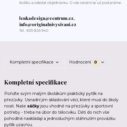
košíku a odeslat objednávku. O vše ostatní se už postaráme.
lenkadesign@centrum.cz,
info@originalnivysivani.cz
Tel.: 605 826 940
Kompletní specifikace
Hodnocení
0
Kompletní specifikace
Pořiďte svým malým školákům praktický pytlík na
přezůvky. Usnadní jim skladování věcí, které musí do školy
nosit. Naše
sáčky
jsou vhodné na přezůvky a sportovní
potřeby - třeba na úbor do tělocviku. Děti do nich vše
pohodlně naskládají a jednoduchým stáhnutím provázku
pytlík uzavřou.